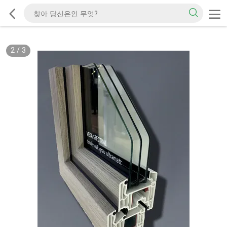
2
/
3