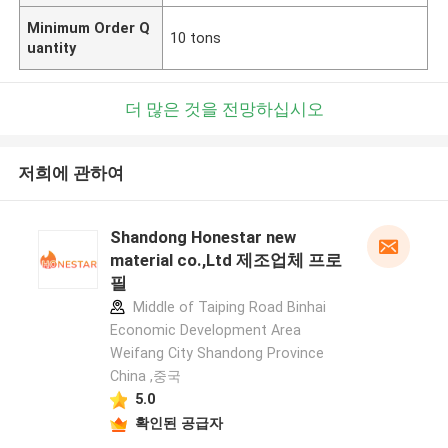
Minimum Order Q
10 tons
uantity
더 많은 것을 전망하십시오
저희에 관하여
Shandong Honestar new
material co.,Ltd 제조업체 프로
필
Middle of Taiping Road Binhai
Economic Development Area
Weifang City Shandong Province
China ,중국
5.0
확인된 공급자