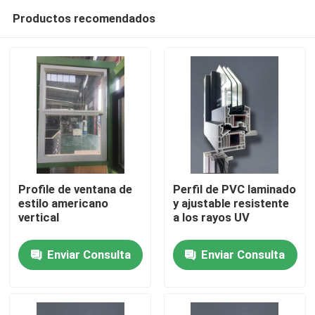
Productos recomendados
Profile de ventana de
Perfil de PVC laminado
estilo americano
y ajustable resistente
vertical
a los rayos UV
Hogar
Enviar Consulta
Enviar Consulta
Productos
vídeos