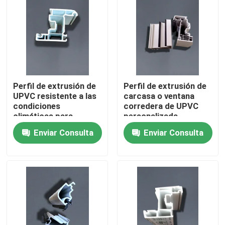
Sobre nosotros
Viaje de la fábrica
Perfil de extrusión de
Perfil de extrusión de
Control de calidad
UPVC resistente a las
carcasa o ventana
condiciones
corredera de UPVC
climáticas para
personalizada
Éntrenos en contacto con
Windows
resistente a la
Enviar Consulta
Enviar Consulta
intemperie
Pida una cita
Perfiles de la puerta de UPVC
Perfiles de la ventana de UPVC