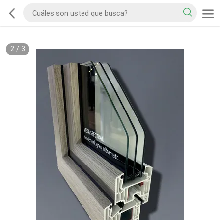
2
/
3