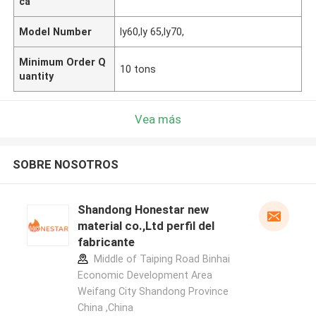
ca
Model Number
ly60,ly 65,ly70,
Minimum Order Q
10 tons
uantity
Vea más
SOBRE NOSOTROS
Shandong Honestar new
material co.,Ltd perfil del
fabricante
Middle of Taiping Road Binhai
Economic Development Area
Weifang City Shandong Province
China ,China