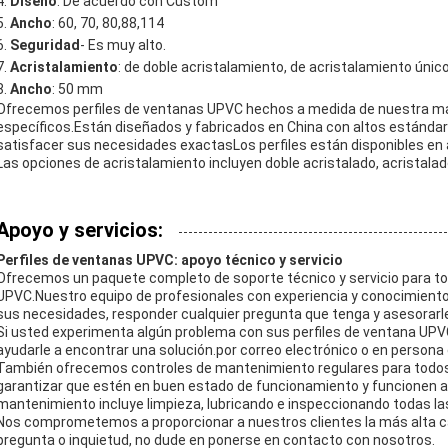
Diseño
: De acuerdo con Custom
Ancho
: 60, 70, 80,88,114
Seguridad
- Es muy alto.
Acristalamiento
: de doble acristalamiento, de acristalamiento único
Ancho
: 50 mm
Ofrecemos perfiles de ventanas UPVC hechos a medida de nuestra mar
específicos.Están diseñados y fabricados en China con altos estánda
satisfacer sus necesidades exactasLos perfiles están disponibles en a
Las opciones de acristalamiento incluyen doble acristalado, acristalado
Apoyo y servicios:
Perfiles de ventanas UPVC: apoyo técnico y servicio
Ofrecemos un paquete completo de soporte técnico y servicio para to
UPVC.Nuestro equipo de profesionales con experiencia y conocimiento
sus necesidades, responder cualquier pregunta que tenga y asesorarle 
Si usted experimenta algún problema con sus perfiles de ventana UPV
ayudarle a encontrar una solución.por correo electrónico o en persona 
También ofrecemos controles de mantenimiento regulares para todos 
garantizar que estén en buen estado de funcionamiento y funcionen a
mantenimiento incluye limpieza, lubricando e inspeccionando todas la
Nos comprometemos a proporcionar a nuestros clientes la más alta cali
pregunta o inquietud, no dude en ponerse en contacto con nosotros.