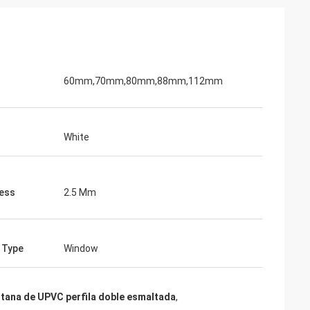
60mm,70mm,80mm,88mm,112mm
White
ess
2.5 Mm
e Type
Window
ntana de UPVC perfila doble esmaltada
,