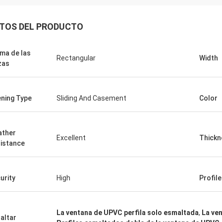
TOS DEL PRODUCTO
ma de las
Rectangular
Width
zas
ning Type
Sliding And Casement
Color
ther
Excellent
Thickn
istance
urity
High
Profil
La ventana de UPVC perfila solo esmaltada
,
La ve
altar