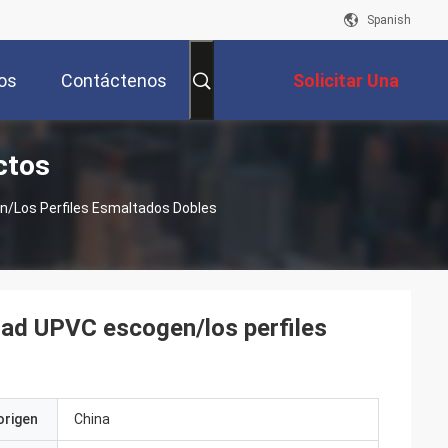
Spanish
os
Contáctenos
Solicitar Una
ctos
Cotización
en/los Perfiles Esmaltados Dobles
idad UPVC escogen/los perfiles
origen
China