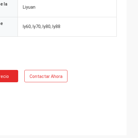
e la
Liyuan
de
ly60, ly70, ly80, ly88
recio
Contactar Ahora