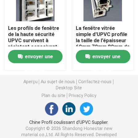
Profils d'extrusion d'UPVC
Les profils de fenêtre
La fenêtre vitrée
de la haute sécurité
simple d'UPVC profile
fenêtre de tissu pour rideaux d'upvc
UPVC survivent à
la taille de l'épaisseur
résistant conçoivent
60mm 70mm 80mm de
en fonction du client
2.5mm
fenêtre de glissement d'upvc
envoyer une
envoyer une
demande
demande
Porte française d'UPVC
Aperçu
Au sujet de nous
Contactez-nous
Desktop Site
Porte coulissante d'UPVC
Plan du site
Privacy Policy
Fenêtre en aluminium de coupure thermique
Chine Profil coulissant d'UPVC Supplier.
Copyright © 2026 Shandong Honestar new
Portes en aluminium de coupure thermique
material co.,Ltd. All Rights Reserved. Developed