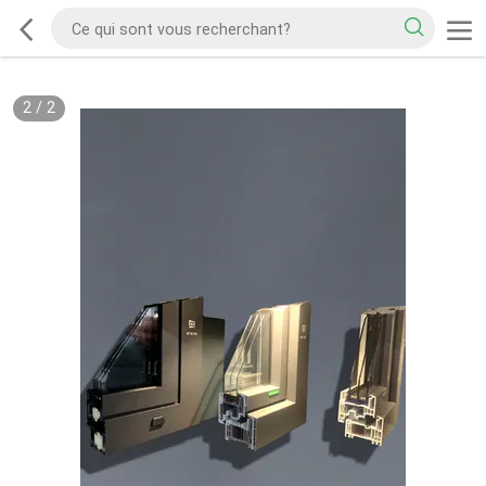
2
/
2