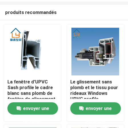
produits recommandés
La fenêtre d'UPVC
Le glissement sans
Sash profile le cadre
plomb et le tissu pour
Maison
blanc sans plomb de
rideaux Windows
fenêtre de glissement
UPVC profile
insectifuge ignifugent
envoyer une
envoyer une
Produits
demande
demande
vidéos