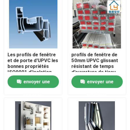
Au sujet de nous
Visite d'usine
Contrôle de qualité
Les profils de fenêtre
profils de fenêtre de
et de porte d'UPVC les
50mm UPVC glissant
bonnes propriétés
résistant de temps
Contactez-nous
ISO9001 d'isolation
d'ouverture de tissu
thermique approuvées
pour rideaux adapté
envoyer une
envoyer une
aux besoins du client
Demandez une citation
demande
demande
Profils de porte d'UPVC
Profils de fenêtre d'UPVC