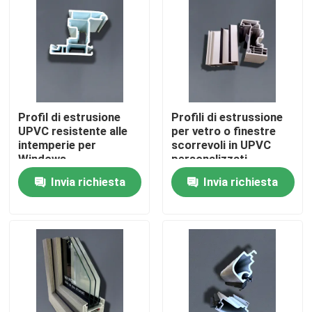
Circa noi
Giro della fabbrica
Profil di estrusione
Profili di estrussione
Controllo di qualità
UPVC resistente alle
per vetro o finestre
intemperie per
scorrevoli in UPVC
Windows
personalizzati
Contattici
Invia richiesta
Invia richiesta
Richieda una citazione
Profili della porta di UPVC
Profili della finestra di UPVC