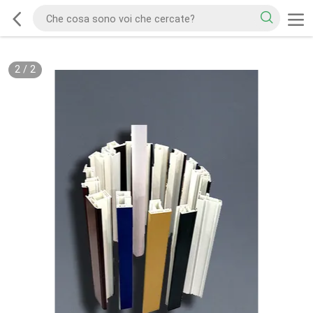
2
/
2