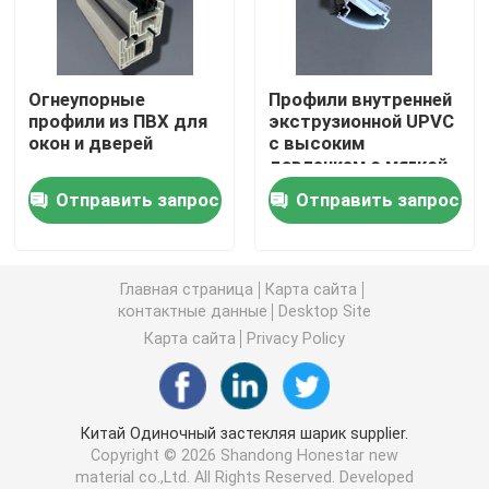
Профили штранг-прессования UPVC
Огнеупорные
Профили внутренней
профили из ПВХ для
экструзионной UPVC
окно окна upvc
окон и дверей
с высоким
давлением с мягкой
поверхностью,
окно upvc сползая
Отправить запрос
Отправить запрос
устойчивые к
погодным условиям
Дверь UPVC французская
Главная страница
Карта сайта
контактные данные
Desktop Site
Раздвижная дверь UPVC
Карта сайта
Privacy Policy
Окно термального перерыва алюминиевое
Китай Одиночный застекляя шарик supplier.
Copyright © 2026 Shandong Honestar new
Двери термального перерыва алюминиевые
material co.,Ltd. All Rights Reserved. Developed