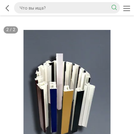
2
/
2