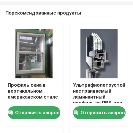
Порекомендованные продукты
Профиль окна в
Ультрафиолетоустойчи
вертикальном
настраиваемый
Дом
американском стиле
ламинантный
профиль из ПВХ для
окон
Отправить запрос
Отправить запрос
Продукты
видео