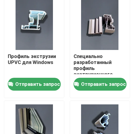
О нас
Путешествие фабрики
Проверка качества
Профиль экструзии
Специально
UPVC для Windows
разработанный
профиль
Свяжитесь мы
экструзионного
корпуса или
Отправить запрос
Отправить запрос
скользящего окна с
устойчивостью к
Спросите цитату
погодным условиям
Профили двери UPVC
Профили окна UPVC