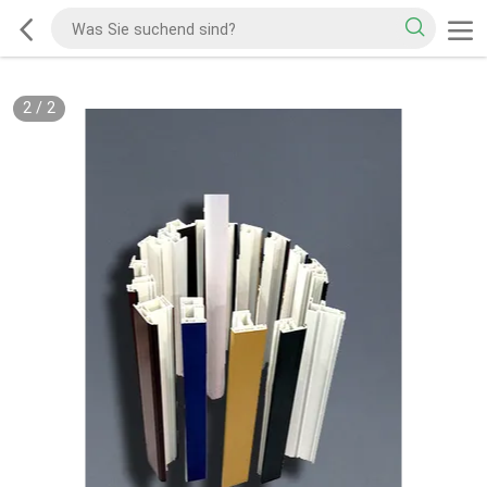
2
/
2