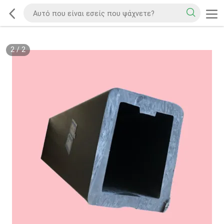
2
/
2