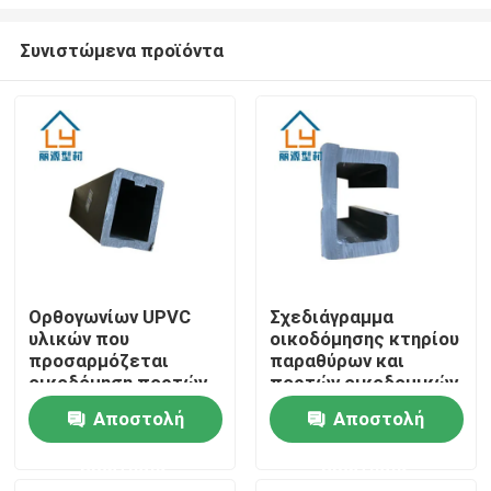
Συνιστώμενα προϊόντα
Ορθογωνίων UPVC
Σχεδιάγραμμα
υλικών που
οικοδόμησης κτηρίου
Σπίτι
προσαρμόζεται
παραθύρων και
οικοδόμηση πορτών
πορτών οικοδομικών
σχεδιαγράμματος
υλικών 3.5MM 4.5MM
Προϊόντα
Αποστολή
Αποστολή
UPVC οικοδομικών
UPVC
ερώτησης
ερώτησης
βίντεο