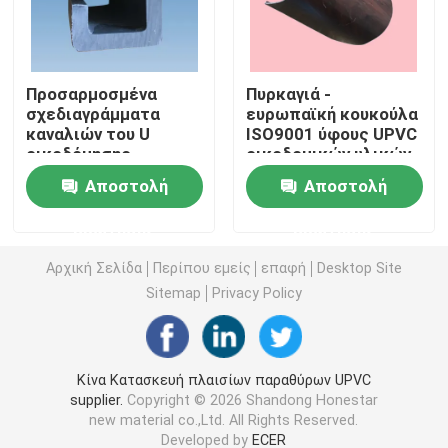
Σχεδιαγράμματα εξώθησης UPVC
Προσαρμοσμένα
Πυρκαγιά -
σχεδιαγράμματα
ευρωπαϊκή κουκούλα
upvc casement παράθυρο
καναλιών του U
ISO9001 ύφους UPVC
οικοδόμησης
οικοδομικών υλικών
οικοδομικών υλικών
καθυστερούντω
upvc γλιστρώντας παράθυρο
Αποστολή
Αποστολή
UPVC UPVC
UPVC εγκεκριμένη
ερώτησης
ερώτησης
Γαλλική πόρτα UPVC
Αρχική Σελίδα
Περίπου εμείς
επαφή
Desktop Site
Sitemap
Privacy Policy
Συρόμενη πόρτα UPVC
Θερμικό παράθυρο αργιλίου σπασιμάτων
Κίνα Κατασκευή πλαισίων παραθύρων UPVC
supplier.
Copyright © 2026 Shandong Honestar
new material co.,Ltd. All Rights Reserved.
Θερμικές πόρτες αλουμινίου σπασιμάτων
Developed by
ECER