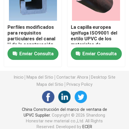
Perfiles de la protuberancia de UPVC
Perfiles modificados
La capilla europea
para requisitos
ignífuga ISO9001 del
ventana del marco del upvc
particulares del canal
estilo UPVC de los
U de la construcción
materiales de
de los materiales de
construcción de UPVC
ventana de desplazamiento del upvc
Enviar Consulta
Enviar Consulta
construcción de UPVC
aprobó
UPVC
Puerta francesa de UPVC
Inicio
Mapa del Sitio
Contactar Ahora
Desktop Site
Mapa del Sitio
Privacy Policy
Puerta deslizante de UPVC
Ventana de aluminio de la rotura termal
China Construcción del marco de ventana de
UPVC Supplier.
Copyright © 2026 Shandong
Honestar new material co.,Ltd. All Rights
Puertas de aluminio de la rotura termal
Reserved. Developed by
ECER