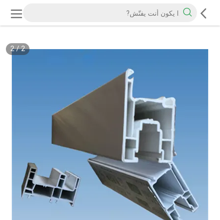
2
/
2