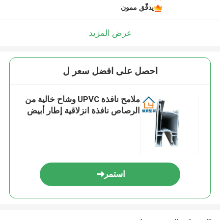
يدقّق ممون
عرض المزيد
احصل على افضل سعر ل
ملامح نافذة UPVC وشاح خالية من
الرصاص نافذة انزلاقية إطار أبيض
استمر