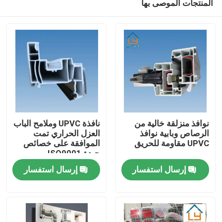
المنتجات الموصى بها
نوافذ منزلقة خالية من
نافذة UPVC وملامح الباب
الرصاص وبابية نوافذ
العزل الحراري تمت
UPVC مقاومة للحريق
الموافقة على خصائص
جيدة ISO9001
بيت
إرسال استفسار
إرسال استفسار
منتجات
أشرطة فيديو