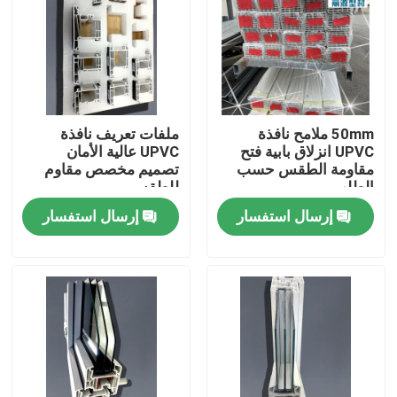
معلومات عنا
جولة في المعمل
50mm ملامح نافذة
ملفات تعريف نافذة
UPVC انزلاق بابية فتح
UPVC عالية الأمان
رقابة جودة
مقاومة الطقس حسب
تصميم مخصص مقاوم
الطلب
للطقس
إرسال استفسار
إرسال استفسار
اتصل بنا
اطلب اقتباس
ملامح الباب UPVC
ملامح نافذة UPVC