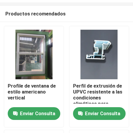
Productos recomendados
Profile de ventana de
Perfil de extrusión de
estilo americano
UPVC resistente a las
Hogar
vertical
condiciones
climáticas para
Windows
Productos
Enviar Consulta
Enviar Consulta
vídeos