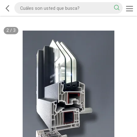
2
/
3