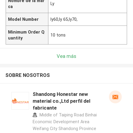
Nombre de la mar
Ly
ca
Model Number
ly60,ly 65,ly70,
Minimum Order Q
10 tons
uantity
Vea más
SOBRE NOSOTROS
Shandong Honestar new
material co.,Ltd perfil del
fabricante
Middle of Taiping Road Binhai
Economic Development Area
Weifang City Shandong Province