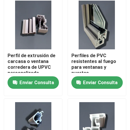
Sobre nosotros
Viaje de la fábrica
Control de calidad
Perfil de extrusión de
Perfiles de PVC
carcasa o ventana
resistentes al fuego
corredera de UPVC
para ventanas y
Éntrenos en contacto con
personalizada
puertas
resistente a la
Enviar Consulta
Enviar Consulta
intemperie
Pida una cita
Perfiles de la puerta de UPVC
Perfiles de la ventana de UPVC