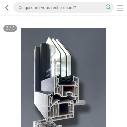
2
/
3