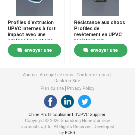
Profils d'extrusion d'UPVC
Profiles d'extrusion
Résistance aux chocs
UPVC internes à fort
Profiles de
impact avec une
revêtement en UPVC
fenêtre de tissu pour rideaux d'upvc
surface lisse et une
résistant aux
résistance aux
intempéries ou à
envoyer une
envoyer une
intempéries
l'extrusion coulissante
fenêtre de glissement d'upvc
demande
demande
Porte française d'UPVC
Aperçu
Au sujet de nous
Contactez-nous
Desktop Site
Plan du site
Privacy Policy
Porte coulissante d'UPVC
Fenêtre en aluminium de coupure thermique
Chine Profil coulissant d'UPVC Supplier.
Copyright © 2026 Shandong Honestar new
material co.,Ltd. All Rights Reserved. Developed
Portes en aluminium de coupure thermique
by
ECER