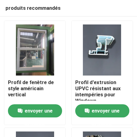
produits recommandés
Profil de fenêtre de
Profil d'extrusion
style américain
UPVC résistant aux
vertical
intempéries pour
Maison
Windows
envoyer une
envoyer une
Produits
demande
demande
vidéos