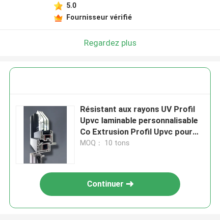
5.0
Fournisseur vérifié
Regardez plus
Résistant aux rayons UV Profil
Upvc laminable personnalisable
Co Extrusion Profil Upvc pour
fenêtre
MOQ： 10 tons
Continuer