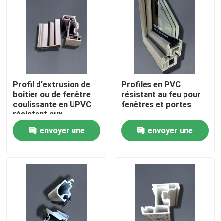
Au sujet de nous
Visite d'usine
Profil d'extrusion de
Profiles en PVC
Contrôle de qualité
boîtier ou de fenêtre
résistant au feu pour
coulissante en UPVC
fenêtres et portes
résistant aux
Contactez-nous
intempéries
envoyer une
envoyer une
demande
demande
Demandez une citation
Profils de porte d'UPVC
Profils de fenêtre d'UPVC