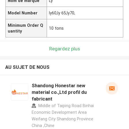
Nom de marque
Ly
Model Number
ly60,ly 65,ly70,
Minimum Order Q
10 tons
uantity
Regardez plus
AU SUJET DE NOUS
Shandong Honestar new
material co.,Ltd profil du
fabricant
Middle of Taiping Road Binhai
Economic Development Area
Weifang City Shandong Province
China ,Chine