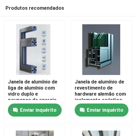
Produtos recomendados
Janela de alumínio de
Janela de alumínio de
liga de alumínio com
revestimento de
vidro duplo e
hardware alemão com
Casa
poupança de energia
isolamento acústico
30-40 DB e hardware
Enviar inquérito
Enviar inquérito
chinês
Produtos
vídeos