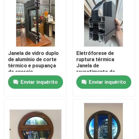
Sobre nós
Excursão da fábrica
Janela de vidro duplo
Eletróforese de
Controle da qualidade
de alumínio de corte
ruptura térmica
térmico e poupança
Janela de
de energia
revestimento de
Contacte-nos
alumínio com 5+9A+5
Enviar inquérito
Enviar inquérito
Double Glazing Bead
Peça umas citações
Perfis da porta de UPVC
Perfis da janela de UPVC