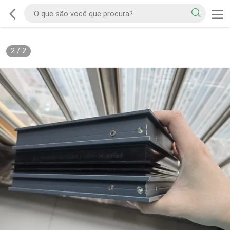
2
/
2