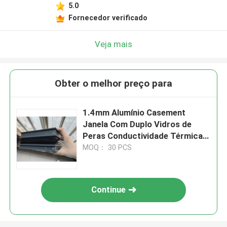
5.0
Fornecedor verificado
Veja mais
Obter o melhor preço para
1.4mm Alumínio Casement
Janela Com Duplo Vidros de
Peras Conductividade Térmica
0,2-0,3 W/mK
MOQ： 30 PCS
Continue