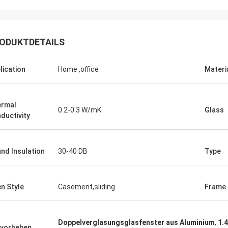
ODUKTDETAILS
lication
Home ,office
Materi
rmal
0.2-0.3 W/mK
Glass
ductivity
nd Insulation
30-40 DB
Type
n Style
Casement,sliding
Frame 
Doppelverglasungsglasfenster aus Aluminium
,
1.
vorheben