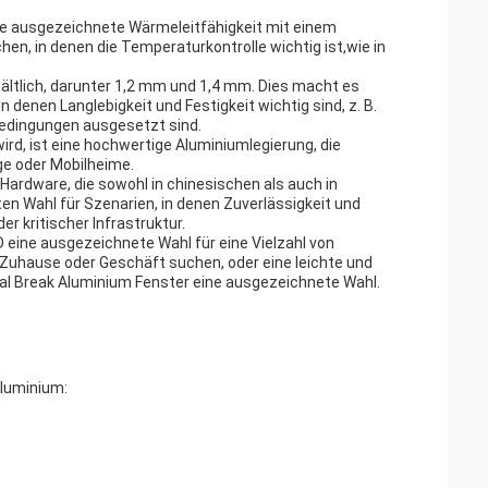
ne ausgezeichnete Wärmeleitfähigkeit mit einem
hen, in denen die Temperaturkontrolle wichtig ist,wie in
hältlich, darunter 1,2 mm und 1,4 mm. Dies macht es
in denen Langlebigkeit und Festigkeit wichtig sind, z. B.
bedingungen ausgesetzt sind.
rd, ist eine hochwertige Aluminiumlegierung, die
uge oder Mobilheime.
rdware, die sowohl in chinesischen als auch in
en Wahl für Szenarien, in denen Zuverlässigkeit und
er kritischer Infrastruktur.
ine ausgezeichnete Wahl für eine Vielzahl von
r Zuhause oder Geschäft suchen, oder eine leichte und
mal Break Aluminium Fenster eine ausgezeichnete Wahl.
luminium: