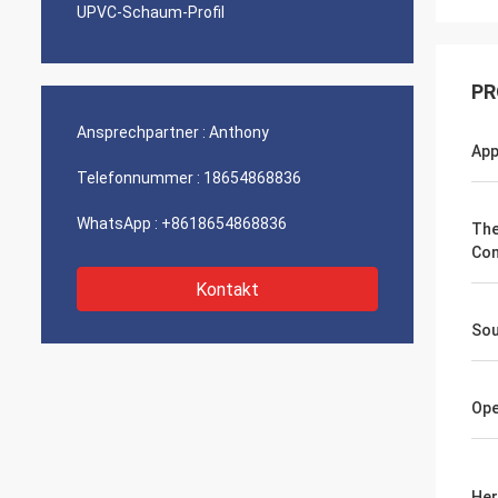
UPVC-Schaum-Profil
PR
Ansprechpartner :
Anthony
App
Telefonnummer :
18654868836
WhatsApp :
+8618654868836
The
Con
Kontakt
Sou
Ope
Her