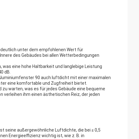
 deutlich unter dem empfohlenen Wert für
as Innere des Gebäudes bei allen Wetterbedingungen
, was eine hohe Haltbarkeit und langlebige Leistung
40 dB.
luminiumfenster 90 auch luftdicht mit einer maximalen
ster eine komfortable und Zugfreiheit bietet.
d zu warten, was es für jedes Gebäude eine bequeme
verleihen ihm einen ästhetischen Reiz, der jeden
st seine außergewöhnliche Luftdichte, die bei ≤ 0,5
n Energieeffizienz wichtig ist, wie z. B. in