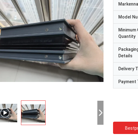
Markenn
Model N
Minimum 
Quantity
Packagin
Details
Delivery 
Payment 
Bestpr