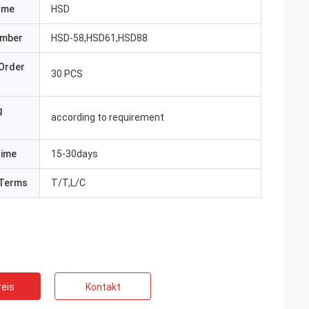
ame
HSD
umber
HSD-58,HSD61,HSD88
Order
30 PCS
g
according to requirement
Time
15-30days
Terms
T/T,L/C
eis
Kontakt