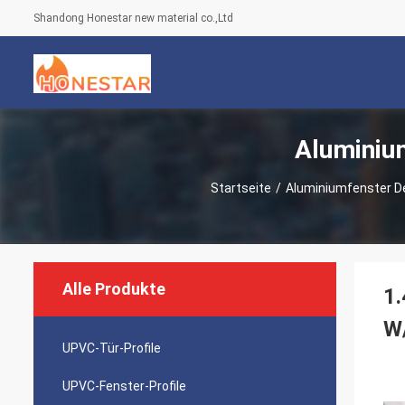
Shandong Honestar new material co.,Ltd
Aluminiu
Startseite
/
Aluminiumfenster D
Alle Produkte
1.
W
UPVC-Tür-Profile
UPVC-Fenster-Profile