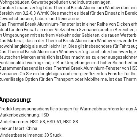
Wohngebäuden, Gewerbegebäuden und Industrieanlagen.
Darüber hinaus verfügt das Thermal Break Aluminium Window über ei
Bereich von 0,2-0,3 W/mK. Dies macht es ideal für den Einsatz in Bereic
Gewächshäusern, Labore und Reinräume.
Das Thermal Break Aluminium-Fenster ist in einer Reihe von Dicken er
ideal für den Einsatz in einer Vielzahl von Szenarien,auch in Bereichen, 
in Umgebungen mit starkem Verkehr oder Gebieten, die rauen Wetter
Das Material, das in der Thermal Break Aluminium Window verwendet wi
sowohl langlebig als auch leicht ist.,Dies gilt insbesondere für Fahrze
Das Thermal Break Aluminium Window verfügt auch über hochwertige Ha
deutschen Marken erhältlich ist.Dies macht es zu einer ausgezeichnet
Funktionalität wichtig sind, z. B. in Umgebungen mit hoher Sicherheit od
Zusammenfassend ist das Thermal Break Aluminium-Fenster von HSD e
Szenarien.Ob Sie ein langlebiges und energieeffizientes Fenster für Ih
zuverlässige Option für den Transport oder Mobilheime, ist das Ther
Anpassung:
Produktanpassungsdienstleistungen für Wärmeabbruchfenster aus A
Markenbezeichnung: HSD
Modellnummer: HSD-58, HSD-61, HSD-88
Herkunftsort: China
Mindestbestellmenge: 30 Stück