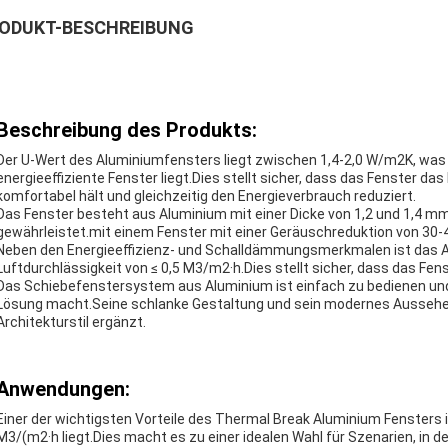
ODUKT-BESCHREIBUNG
Beschreibung des Produkts:
Der U-Wert des Aluminiumfensters liegt zwischen 1,4-2,0 W/m2K, was
energieeffiziente Fenster liegt.Dies stellt sicher, dass das Fenster d
komfortabel hält und gleichzeitig den Energieverbrauch reduziert.
Das Fenster besteht aus Aluminium mit einer Dicke von 1,2 und 1,4 mm
gewährleistet.mit einem Fenster mit einer Geräuschreduktion von 30-
Neben den Energieeffizienz- und Schalldämmungsmerkmalen ist das A
Luftdurchlässigkeit von ≤ 0,5 M3/m2·h.Dies stellt sicher, dass das Fen
Das Schiebefenstersystem aus Aluminium ist einfach zu bedienen un
Lösung macht.Seine schlanke Gestaltung und sein modernes Aussehen 
Architekturstil ergänzt.
Anwendungen:
Einer der wichtigsten Vorteile des Thermal Break Aluminium Fensters i
M3/(m2·h liegt.Dies macht es zu einer idealen Wahl für Szenarien, in dene