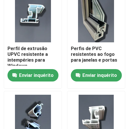
Sobre nós
Excursão da fábrica
Perfil de extrusão
Perfis de PVC
Controle da qualidade
UPVC resistente a
resistentes ao fogo
intempéries para
para janelas e portas
Windows
Contacte-nos
Enviar inquérito
Enviar inquérito
Peça umas citações
Perfis da porta de UPVC
Perfis da janela de UPVC