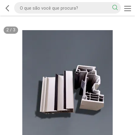
2
/
3