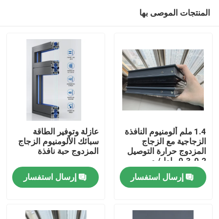
المنتجات الموصى بها
1.4 ملم ألومنيوم النافذة
عازلة وتوفير الطاقة
الزجاجية مع الزجاج
سبائك الألومنيوم الزجاج
المزدوج حرارة التوصيل
المزدوج حبة نافذة
بيت
0.2-0.3 واط / م
إرسال استفسار
إرسال استفسار
منتجات
أشرطة فيديو