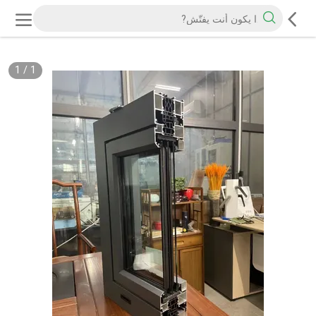
1
/
1