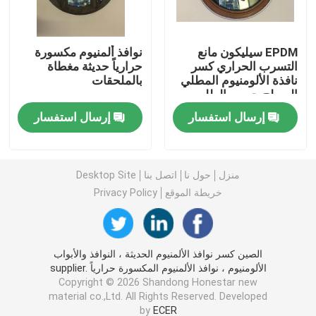
ملفات بثق UPVC
EPDM سيليكون مانع
نوافذ ألمنيوم مكسورة
التسرب الحراري كسر
حرارياً حديثة مغطاة
نافذة الألومنيوم المطلي
بالملحقات
نافذة بابية UPVC
السطح حسب الطلب
إرسال استفسار
إرسال استفسار
UPVC انزلاق النافذة
UPVC باب فرنسي
منزل
حول نا
اتصل بنا
Desktop Site
خريطة الموقع
Privacy Policy
UPVC انزلاق الباب
الصين كسر نوافذ الألمنيوم الحديثة ، النوافذ والأبواب
نافذة الألمنيوم العازلة للحرارة
الألومنيوم ، نوافذ الألمنيوم المكسورة حرارياً supplier.
Copyright © 2026 Shandong Honestar new
material co.,Ltd. All Rights Reserved. Developed
أبواب الألمنيوم العازلة للحرارة
by
ECER