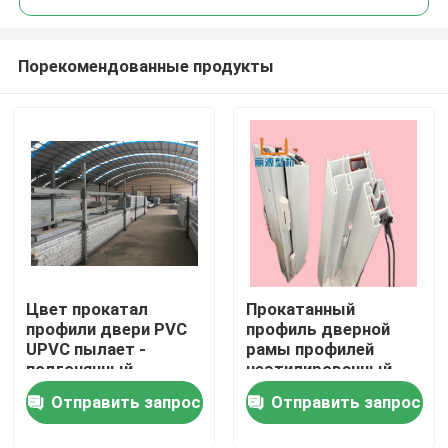
Порекомендованные продукты
Цвет прокатал
Прокатанный
Дом
профили двери PVC
профиль дверной
UPVC пылает -
рамы профилей
подгонянный
неэтилированный
Продукты
retardant
UPVC окна и двери
Отправить запрос
Отправить запрос
видео