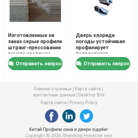
Профили штранг-прессования UPVC
Изготовленные на
Дверь хлорида
окно окна upvc
заказ серые профили
погоды устойчивая
штранг-прессования
профилирует
винила изоляции
подгонянную
окно upvc сползая
жары профиля двери
изоляцию жары
Отправить запрос
Отправить запрос
составные
Дверь UPVC французская
Главная страница
Карта сайта
Раздвижная дверь UPVC
контактные данные
Desktop Site
Карта сайта
Privacy Policy
Окно термального перерыва алюминиевое
Китай Профили окна и двери supplier.
Двери термального перерыва алюминиевые
Copyright © 2026 Shandong Honestar new