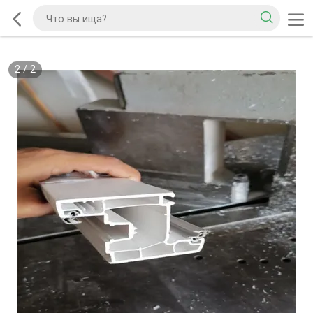
2
/
2