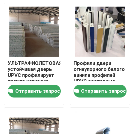
О нас
Путешествие фабрики
Проверка качества
УЛЬТРАФИОЛЕТОВАЯ
Профили двери
устойчивая дверь
огнеупорного белого
Свяжитесь мы
UPVC профилирует
винила профилей
легкую хорошую
UPVC составные
работу установки
подгоняли
Отправить запрос
Отправить запрос
Спросите цитату
Профили двери UPVC
Профили окна UPVC