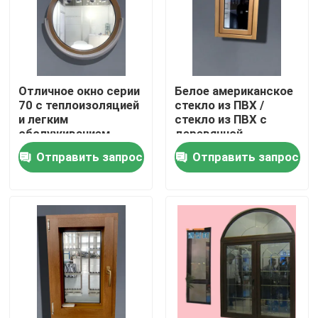
О нас
Путешествие фабрики
Отличное окно серии
Белое американское
70 с теплоизоляцией
стекло из ПВХ /
и легким
стекло из ПВХ с
Проверка качества
обслуживанием
деревянной
отделкой и
Отправить запрос
Отправить запрос
индивидуальным
Свяжитесь мы
стеклом
Спросите цитату
Профили двери UPVC
Профили окна UPVC