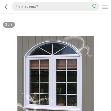
2
/
3