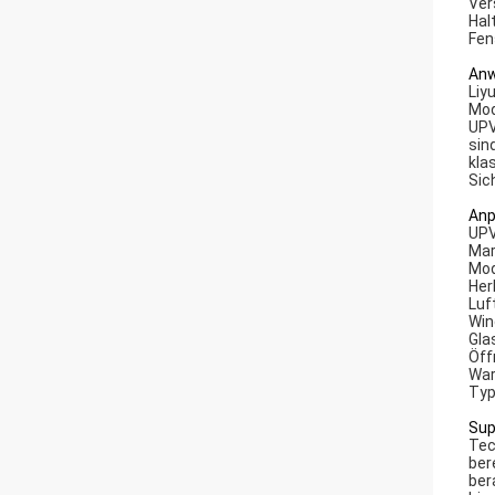
Ver
Hal
Fen
Anw
Liy
Mod
UPV
sin
kla
Sic
Anp
UPV
Mar
Mod
Her
Luf
Win
Gla
Öff
War
Typ
Sup
Tec
ber
ber