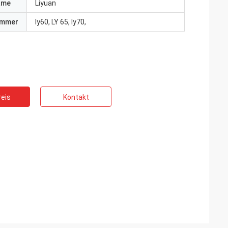
ame
Liyuan
ummer
ly60, LY 65, ly70,
eis
Kontakt