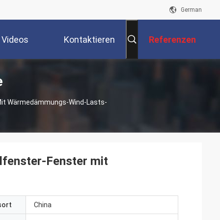
German
Videos
Kontaktieren
Referenzen
e
Sie Uns
 Mit Wärmedämmungs-Wind-Lasts-
fenster-Fenster mit
sort
China