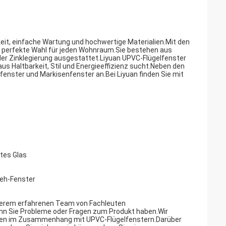
eit, einfache Wartung und hochwertige Materialien.Mit den
ie perfekte Wahl für jeden Wohnraum.Sie bestehen aus
der Zinklegierung ausgestattet.Liyuan UPVC-Flügelfenster
aus Haltbarkeit, Stil und Energieeffizienz sucht.Neben den
fenster und Markisenfenster an.Bei Liyuan finden Sie mit
etes Glas
reh-Fenster
serem erfahrenen Team von Fachleuten
enn Sie Probleme oder Fragen zum Produkt haben.Wir
ragen im Zusammenhang mit UPVC-Flügelfenstern.Darüber