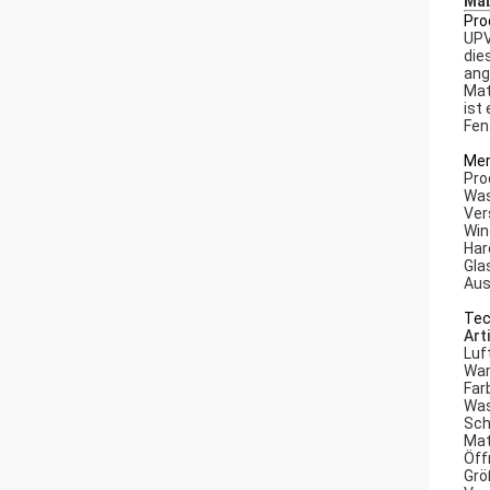
Maß
Pro
UPV
die
ang
Mat
ist
Fen
Mer
Pro
Was
Ver
Win
Har
Gla
Aus
Tec
Art
Luf
War
Far
Was
Sch
Mat
Öff
Grö