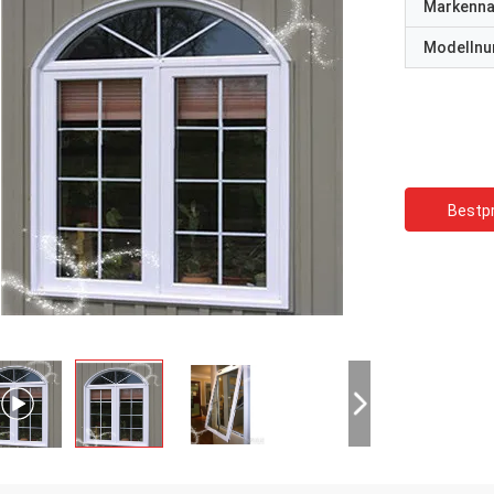
Markenn
Modelln
Bestpr