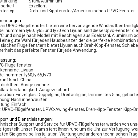
stärkung
Stahl/Aluminium
tbarkeit
Exzellent
stertyp
Dreh- und Kippfenster/Amerikanisches UPVC-Fenster
endungen:
uan UPVC-Flügelfenster bieten eine hervorragende Windlastbeständigk
ellnummern ly60, ly65 und ly70 von Liyuan sind diese Upvc-Fenster d
C und sind je nach Modell mit Beschlägen aus Edelstahl, Aluminium o
d eine gute Wahl für jeden Hausbesitzer, der die perfekte Kombination 
ssischen Flügelfenstern bietet Liyuan auch Dreh-Kipp-Fenster, Schiebe
herheit das perfekte Fenster für jede Anwendung.
assung:
C-Flügelfenster
kenname: Liyuan
ellnummer: ly60,ly 65,ly70
kunftsort: China
tdichtheit: Ausgezeichnet
dlastbeständigkeit: Ausgezeichnet
soption: Einzelglas, Doppelglas, Dreifachglas, laminiertes Glas, gehärt
nung: Nach innen/außen
tung: Einfach
: UPVC-Flügelfenster, UPVC-Awing-Fenster, Dreh-Kipp-Fenster, Kipp-D
port und Dienstleistungen:
hnischer Support und Service für UPVC-Flügelfenster werden von un
eitgestellt.Unser Team steht Ihnen rund um die Uhr zur Verfügung, w
aten Sie gerne bei Installation, Wartung und anderen technischen F