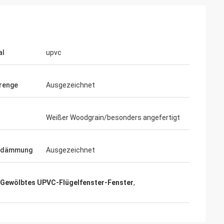
al
upvc
renge
Ausgezeichnet
Weißer Woodgrain/besonders angefertigt
edämmung
Ausgezeichnet
Gewölbtes UPVC-Flügelfenster-Fenster
,