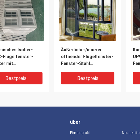
isches Isolier-
Äußerlicher/innerer
Kun
-Flügelfenster-
öffnender Flügelfenster-
UPV
er mit
Fenster-Stahl
Fen
lliertem/ausgegliche
UPVC/Aluminium
War
Glas
verstärkt
äuß
Bestpreis
Bestpreis
über
Firmenprofil
Neuigkeite