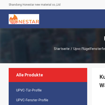
Shandong Honestar new material co.,Ltd
Startseite
/
Upvc Flügelfensterf
Alle Produkte
K
W
UPVC-Tür-Profile
UPVC-Fenster-Profile