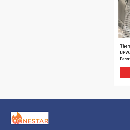
Therm
UPVC
Fenst
lame
nem 