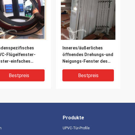
denspezifisches
Inneres/äußerliches
C-Flügelfenster-
öffnendes Drehungs-und
ster-einfaches
Neigungs-Fenster des
tungs-Innere/
Flügelfenster-Fenster-
erliche Öffnung
UPVC
Bestpreis
Bestpreis
Produkte
n
UPVC-Tür-Profile