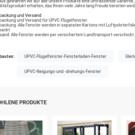
aus gewähren wir auf alle unsere Produkte eine umfassende Garantie, 
litätsprodukt erhalten, das Ihnen viele Jahre lang Freude bereiten wird
packung und Versand:
packung und Versand für UPVC-Flügelfenster:
packung: Alle Fenster werden in separaten Kartons mit Luftpolsterfo
packt.
sand: Alle Fenster werden per versichertem Landtransport verschickt.
auten:
UPVC-Flügelfenster-Fensterladen-Fenster
Glei
UPVC-Neigungs-und -drehungs-Fenster
HLENE PRODUKTE