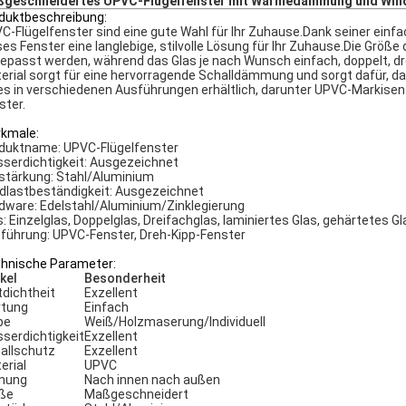
geschneidertes UPVC-Flügelfenster mit Wärmedämmung und Win
duktbeschreibung:
C-Flügelfenster sind eine gute Wahl für Ihr Zuhause.Dank seiner einf
ses Fenster eine langlebige, stilvolle Lösung für Ihr Zuhause.Die Größe 
epasst werden, während das Glas je nach Wunsch einfach, doppelt, dre
erial sorgt für eine hervorragende Schalldämmung und sorgt dafür, da
 es in verschiedenen Ausführungen erhältlich, darunter UPVC-Markise
ster.
kmale:
duktname: UPVC-Flügelfenster
serdichtigkeit: Ausgezeichnet
stärkung: Stahl/Aluminium
dlastbeständigkeit: Ausgezeichnet
dware: Edelstahl/Aluminium/Zinklegierung
s: Einzelglas, Doppelglas, Dreifachglas, laminiertes Glas, gehärtetes Gl
führung: UPVC-Fenster, Dreh-Kipp-Fenster
hnische Parameter:
ikel
Besonderheit
tdichtheit
Exzellent
tung
Einfach
be
Weiß/Holzmaserung/Individuell
serdichtigkeit
Exzellent
allschutz
Exzellent
erial
UPVC
nung
Nach innen nach außen
ße
Maßgeschneidert