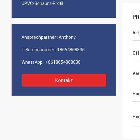
UPVC-Schaum-Profil
PR
Art
Ansprechpartner :
Anthony
Telefonnummer :
18654868836
Öff
WhatsApp :
+8618654868836
Ver
Kontakt
Ha
Her