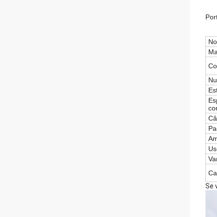
Por
No
Ma
Co
Nu
Es
Es
co
Câ
Pa
Am
Us
Va
Ca
Se 