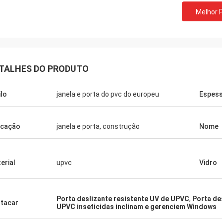
Melhor 
TALHES DO PRODUTO
ilo
janela e porta do pvc do europeu
Espes
icação
janela e porta, construção
Nome
erial
upvc
Vidro
Porta deslizante resistente UV de UPVC
,
Porta de
tacar
UPVC inseticidas inclinam e gerenciem Windows