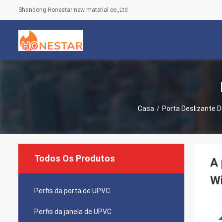
Shandong Honestar new material co.,Ltd
Casa
/
Porta Deslizante 
Todos Os Produtos
A 
W
Perfis da porta de UPVC
Perfis da janela de UPVC