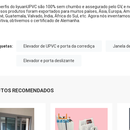
perfis do liyuanUPVC são 100% sem chumbo e assegurado pelo GV, e n
sos produtos foram exportados para muitos países, Ásia, Europa, Amér
né, Guatemala, Valvado, Índia, África do Sul, etc. Agora nós inventam
itiva, obtivemos o certificado de Alemanha.
quetas:
Elevador de UPVC e porta da corrediça
Janela d
Elevador e porta deslizante
UTOS RECOMENDADOS