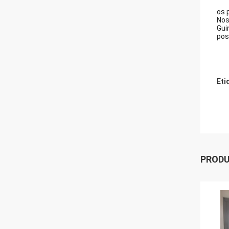
os 
Nos
Gui
pos
Eti
PROD