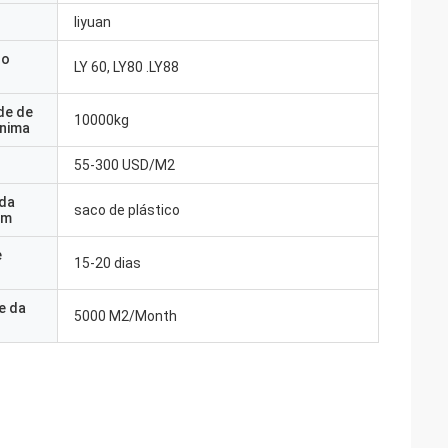
liyuan
do
LY 60, LY80 .LY88
de de
10000kg
nima
55-300 USD/M2
 da
saco de plástico
em
e
15-20 dias
e da
5000 M2/Month