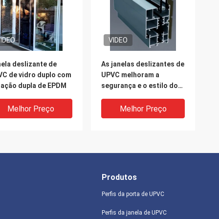
IDEO
VIDEO
ela deslizante de
As janelas deslizantes de
C de vidro duplo com
UPVC melhoram a
ação dupla de EPDM
segurança e o estilo do
lar
Melhor Preço
Melhor Preço
Produtos
Perfis da porta de UPVC
Perfis da janela de UPVC