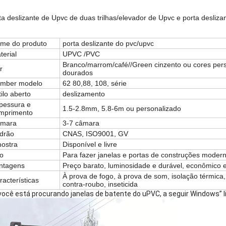
ta deslizante de Upvc de duas trilhas/elevador de Upvc e porta desliza
me do produto
porta deslizante do pvc/upvc
terial
UPVC /PVC
Branco/marrom/café//Green cinzento ou cores pers
r
dourados
mber modelo
62 80,88, 108, série
tilo aberto
deslizamento
pessura e
1.5-2.8mm, 5.8-6m ou personalizado
mprimento
mara
3-7 câmara
drão
CNAS, ISO9001, GV
ostra
Disponível e livre
o
Para fazer janelas e portas de construções moder
ntagens
Preço barato, luminosidade e durável, econômico 
À prova de fogo, à prova de som, isolação térmica,
racterísticas
contra-roubo, inseticida
você está procurando janelas de batente do uPVC, a seguir Windows” li