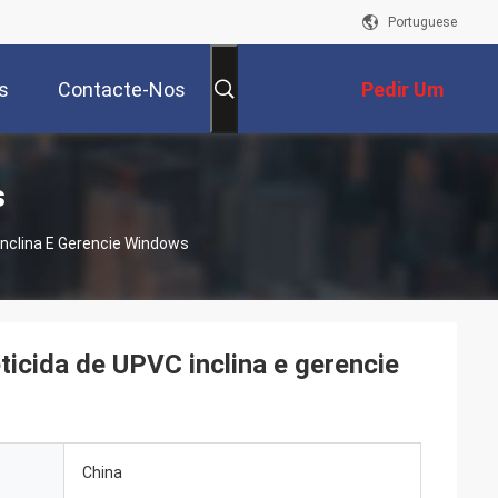
Portuguese
s
Contacte-Nos
Pedir Um
Orçamento
s
Inclina E Gerencie Windows
ticida de UPVC inclina e gerencie
China