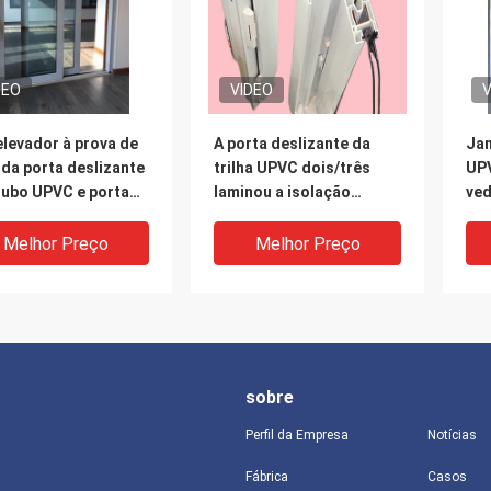
DEO
VIDEO
V
elevador à prova de
A porta deslizante da
Jan
da porta deslizante
trilha UPVC dois/três
UPV
oubo UPVC e porta
laminou a isolação
ved
zante para a casa da
térmica
 de campo
Melhor Preço
Melhor Preço
sobre
Perfil da Empresa
Notícias
Fábrica
Casos