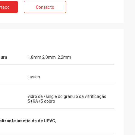
Preço
Contacto
sura
1.8mm 2.0mm, 2.2mm
Liyuan
vidro de /single do grânulo da vitrificação
5+9A+5 dobro
slizante inseticida de UPVC
,