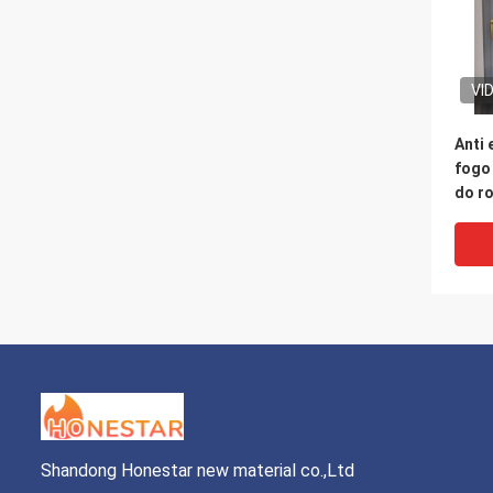
VI
Anti 
fogo 
do r
desli
casa
Shandong Honestar new material co.,Ltd