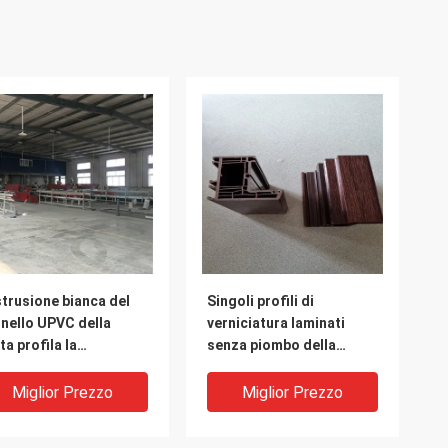
strusione bianca del
Singoli profili di
nello UPVC della
verniciatura laminati
ta profila la
senza piombo della
truzione di profili
finestra e della porta
l'estrusione di Co
della perla UPVC
Miglior Prezzo
Miglior Prezzo