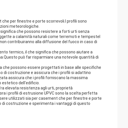
che per finestre e porte scorrevoli.I profili sono
izioni meteorologiche.
e significa che possono resistere a forti urti senza
oggette a calamità naturali come terremoti e tempesteI
non contribuiranno alla diffusione del fuoco in caso di
mento termico, il che significa che possono aiutare a
na.Questo può far risparmiare una notevole quantità di
fica che possono essere progettati in base alle specifiche
 di costruzione e assicura che i profili si adattino
zata assicura che i profili forniscano la massima
estetico dell'edificio.
fra elevata resistenza agli urti, proprietà
a i profili di estrusione UPVC sono la scelta perfetta
ssere utilizzati sia per casement che per finestre e porte
tto di costruzione e sperimenta i vantaggi di questo