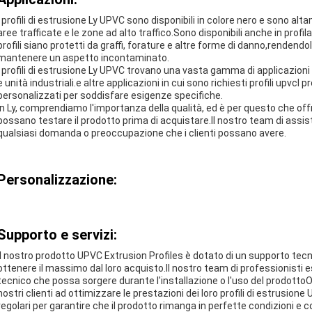
I profili di estrusione Ly UPVC sono disponibili in colore nero e sono altame
aree trafficate e le zone ad alto traffico.Sono disponibili anche in profil
profili siano protetti da graffi, forature e altre forme di danno,rendendol
mantenere un aspetto incontaminato.
I profili di estrusione Ly UPVC trovano una vasta gamma di applicazioni i
e unità industriali.e altre applicazioni in cui sono richiesti profili upvcI 
personalizzati per soddisfare esigenze specifiche.
In Ly, comprendiamo l'importanza della qualità, ed è per questo che offr
possano testare il prodotto prima di acquistare.Il nostro team di assis
qualsiasi domanda o preoccupazione che i clienti possano avere.
Personalizzazione:
Supporto e servizi:
Il nostro prodotto UPVC Extrusion Profiles è dotato di un supporto tecnic
ottenere il massimo dal loro acquisto.Il nostro team di professionisti e
tecnico che possa sorgere durante l'installazione o l'uso del prodott
nostri clienti ad ottimizzare le prestazioni dei loro profili di estrusio
regolari per garantire che il prodotto rimanga in perfette condizioni e c