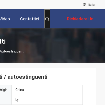
Italian
Video
Contattici
Richiedere Un
Preventivo
tti
/ Autoestinguenti
ti / autoestinguenti
rigin
China
Ly