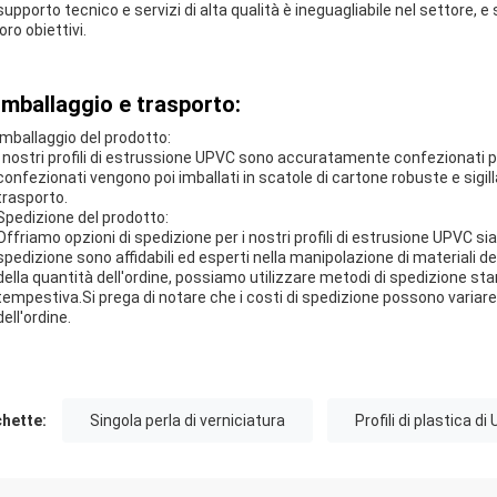
supporto tecnico e servizi di alta qualità è ineguagliabile nel settore, e s
loro obiettivi.
Imballaggio e trasporto:
Imballaggio del prodotto:
I nostri profili di estrussione UPVC sono accuratamente confezionati pe
confezionati vengono poi imballati in scatole di cartone robuste e sigill
trasporto.
Spedizione del prodotto:
Offriamo opzioni di spedizione per i nostri profili di estrusione UPVC sia 
spedizione sono affidabili ed esperti nella manipolazione di materiali d
della quantità dell'ordine, possiamo utilizzare metodi di spedizione st
tempestiva.Si prega di notare che i costi di spedizione possono variare 
dell'ordine.
chette:
Singola perla di verniciatura
Profili di plastica d