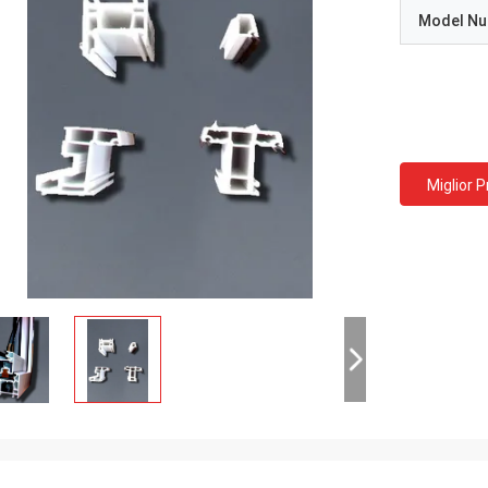
Model N
Miglior 