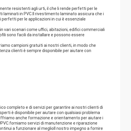
nte resistenti agli urti, il che li rende perfetti per le
ati laminati in PVC.Il rivestimento laminato assicura che i
i perfetti per le applicazioni in cui è essenziale
n vari scenari come uffici, abitazioni, edifici commerciali
profili sono facili da installare e possono essere
iamo campioni gratuiti ai nostri clienti, in modo che
tenza clienti è sempre disponibile per aiutare con
o completo e di servizi per garantire ai nostri clienti di
sperti è disponibile per aiutare con qualsiasi problema
oOffriamo anche formazione e orientamento per aiutare i
ne UPVC.forniamo servizi di manutenzione e riparazione
ontinui a funzionare al meglioIl nostro impegno a fornire