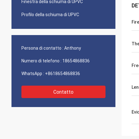
Finestra della schiuma di UPVC
DE
Profilo della schiuma di UPVC
Fir
The
Persona di contatto :
Anthony
Numero di telefono :
18654868836
Fre
WhatsApp :
+8618654868836
Len
Contatto
Evi