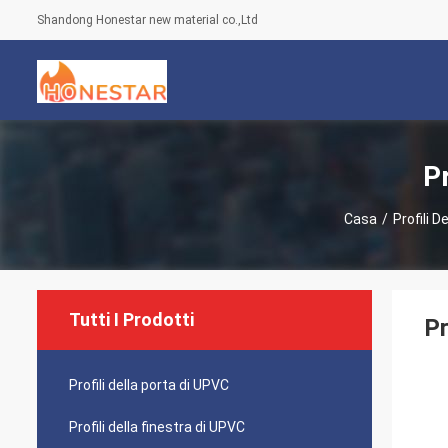
Shandong Honestar new material co.,Ltd
Pr
Casa
/
Profili D
Tutti I Prodotti
Pr
Profili della porta di UPVC
Profili della finestra di UPVC