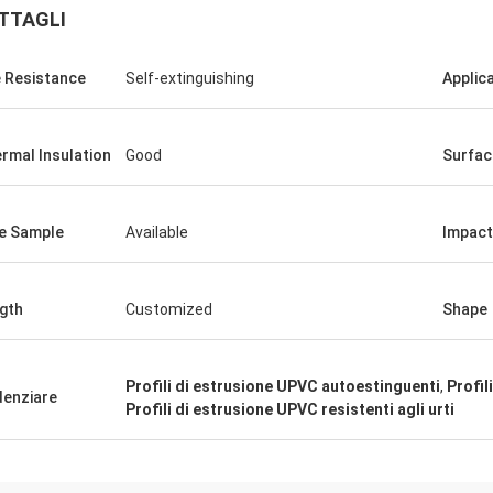
TTAGLI
e Resistance
Self-extinguishing
Applica
rmal Insulation
Good
Surfac
e Sample
Available
Impact
gth
Customized
Shape
Profili di estrusione UPVC autoestinguenti
,
Profil
denziare
Profili di estrusione UPVC resistenti agli urti