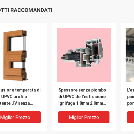
TTI RACCOMANDATI
rusione temperata di
Spessore senza piombo
L'e
 UPVC profila
di UPVC dell'estrusione
pan
stente UV senza
ignifuga 1.8mm 2.0mm
por
bo su misura
2.2mm di profilo
cos
del
Miglior Prezzo
Miglior Prezzo