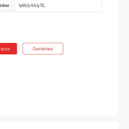
umber
ly60,ly 65,ly70,
Prezzo
Contattaci