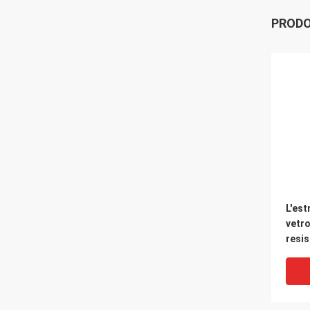
PRODO
L'est
vetro
resi
piom