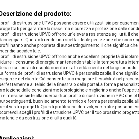
Descrizione del prodotto:
I profili di estrussione UPVC possono essere utilizzati sia per casement 
progettati per garantire la massima sicurezza e protezione dalle cond
I profili di estrusione UPVC offrono un'elevata resistenza agli urti, il ch
danneggiarsi.Questo li rende una scelta ideale per le zone che sono s
profili hanno anche proprietà di autoestinguimento, il che significa che 
incendio accidentale.
I profili di estrusione UPVC offrono anche eccellenti proprietà di isola
ridurre il consumo di energia mantenendo stabile la temperatura inter
denaro sui costi di riscaldamento e raffreddamento nel lungo periodo.
La forma dei profili di estrusione UPVC è personalizzabile, il che signi
esigenze del cliente.Ciò consente una maggiore flessibilità nel processo
perfettamente al telaio della finestra o della portaLa forma personaliz
protezione dalle condizioni meteorologiche e migliorino anche l'aspetto 
In sintesi, se siete alla ricerca di un profilo di costruzione in PVC che of
autoestinguenti, buon isolamento termico e forma personalizzabile,allor
per il vostro progettoQuesti profili sono durevoli, versatili e possono e
scorrevoli.scegli i profili di estrusione UPVC per il tuo prossimo proge
materiale da costruzione di alta qualità.
Applicazioni: