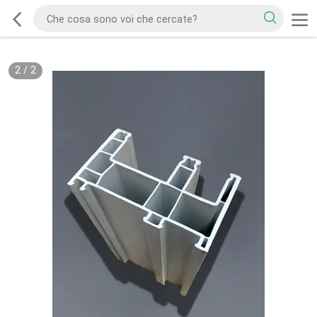
2
/
2