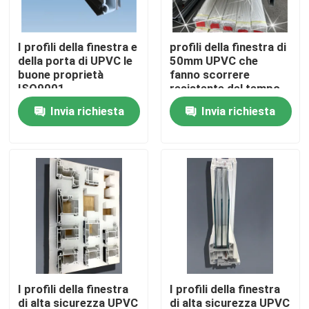
Circa noi
I profili della finestra e
profili della finestra di
della porta di UPVC le
50mm UPVC che
buone proprietà
fanno scorrere
Giro della fabbrica
ISO9001
resistente del tempo
dell'isolamento
di apertura della
Invia richiesta
Invia richiesta
termico approvate
stoffa per tendine su
Controllo di qualità
misura
Contattici
Richieda una citazione
Profili della porta di UPVC
I profili della finestra
I profili della finestra
Profili della finestra di UPVC
di alta sicurezza UPVC
di alta sicurezza UPVC