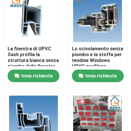
La finestra di UPVC
Lo scivolamento senza
Sash profila la
piombo e la stoffa per
struttura bianca senza
tendine Windows
piombo della finestra
UPVC profilano
di scivolamento
insettifugo rendono
Invia richiesta
Invia richiesta
incombustibile
Casa
Prodotti
video