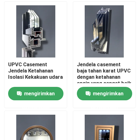
UPVC Casement
Jendela casement
Jendela Ketahanan
baja tahan karat UPVC
Isolasi Kekakuan udara
dengan ketahanan
angin yang sangat baik
mengirimkan
mengirimkan
Rumah
permintaan
permintaan
Produk
video