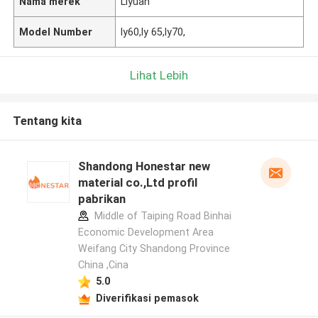
Nama merek
Liyuan
Model Number
ly60,ly 65,ly70,
Lihat Lebih
Tentang kita
Shandong Honestar new
material co.,Ltd profil
pabrikan
Middle of Taiping Road Binhai
Economic Development Area
Weifang City Shandong Province
China ,Cina
5.0
Diverifikasi pemasok