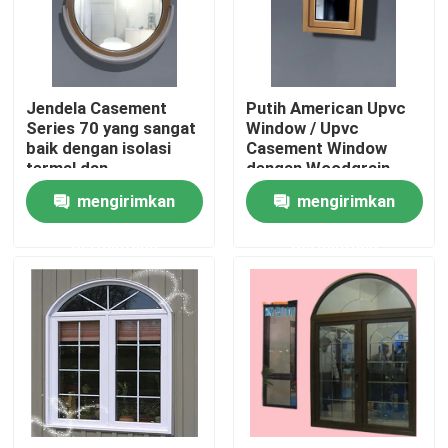
Tentang kami
Jendela Casement
Putih American Upvc
Tur Pabrik
Series 70 yang sangat
Window / Upvc
baik dengan isolasi
Casement Window
termal dan
dengan Woodgrain
Kontrol kualitas
pemeliharaan yang
Finish dan Customized
mengirimkan
mengirimkan
mudah
Glass
permintaan
permintaan
Hubungi kami
Permintaan Penawaran
Profil Pintu UPVC
Profil Jendela UPVC