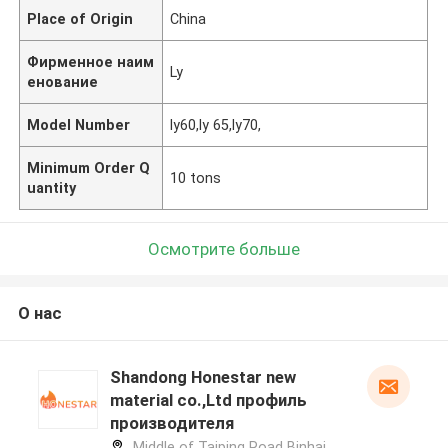
Place of Origin
China
Фирменное наим
Ly
енование
Model Number
ly60,ly 65,ly70,
Minimum Order Q
10 tons
uantity
Осмотрите больше
О нас
Shandong Honestar new
material co.,Ltd профиль
производителя
Middle of Taiping Road Binhai