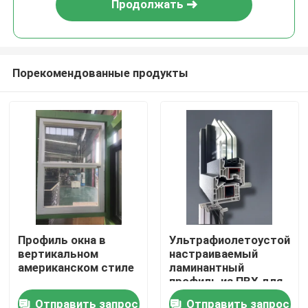
Продолжать
Порекомендованные продукты
Дом
Профиль окна в
Ультрафиолетоустойчи
вертикальном
настраиваемый
Продукты
американском стиле
ламинантный
профиль из ПВХ для
окон
Отправить запрос
Отправить запрос
видео