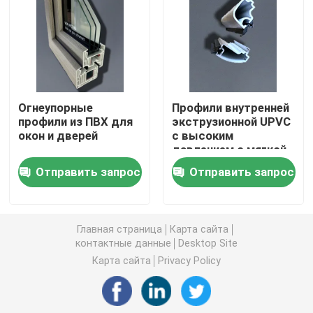
Профили штранг-прессования UPVC
окно окна upvc
Огнеупорные
Профили внутренней
профили из ПВХ для
экструзионной UPVC
окно upvc сползая
окон и дверей
с высоким
давлением с мягкой
поверхностью,
Дверь UPVC французская
Отправить запрос
Отправить запрос
устойчивые к
погодным условиям
Раздвижная дверь UPVC
Главная страница
Карта сайта
контактные данные
Desktop Site
Окно термального перерыва алюминиевое
Карта сайта
Privacy Policy
Двери термального перерыва алюминиевые