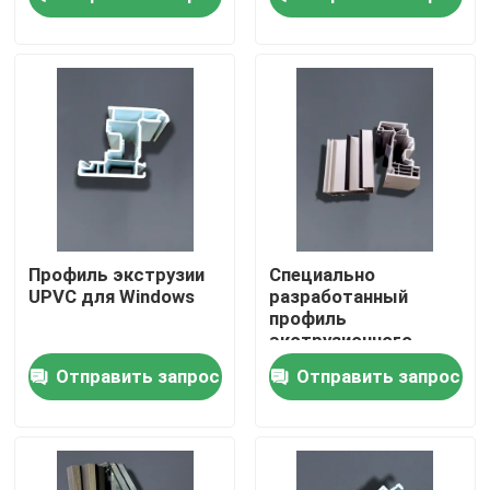
О нас
Путешествие фабрики
Проверка качества
Свяжитесь мы
Профиль экструзии
Специально
UPVC для Windows
разработанный
профиль
Спросите цитату
экструзионного
корпуса или
Отправить запрос
Отправить запрос
скользящего окна с
устойчивостью к
Профили двери UPVC
погодным условиям
Профили окна UPVC