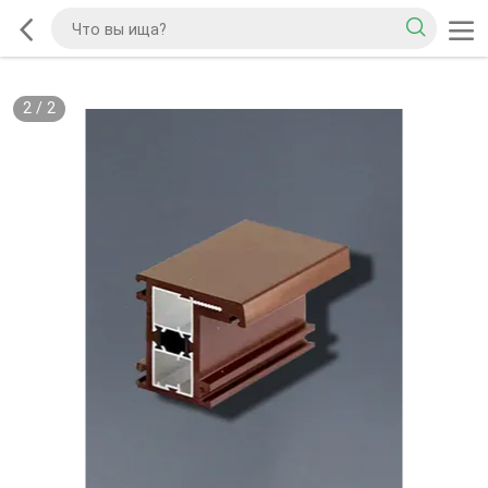
2
/
2