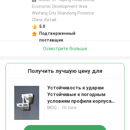
Economic Development Area
Weifang City Shandong Province
China ,Китай
5.0
Подтверженный
поставщик
Осмотрите больше
Получить лучшую цену для
Устойчивость к ударам
Устойчивые к погодным
условиям профили корпуса
UPVC или сдвижной экструзии
MOQ： 10 tons