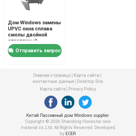
Профили штранг-прессования UPVC
Дом Windows замены
UPVC окна сплава
смолы двойной
окно окна upvc
стеклянный
пассивный
Отправить запрос
окно upvc сползая
Дверь UPVC французская
Главная страница
Карта сайта
контактные данные
Desktop Site
Карта сайта
Privacy Policy
Раздвижная дверь UPVC
Окно термального перерыва алюминиевое
Китай Пассивный дом Windows supplier.
Copyright © 2026 Shandong Honestar new
material co.,Ltd. All Rights Reserved. Developed
Двери термального перерыва алюминиевые
by
ECER