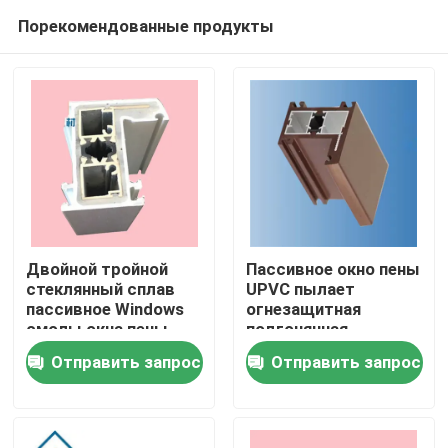
Порекомендованные продукты
Двойной тройной
Пассивное окно пены
стеклянный сплав
UPVC пылает
пассивное Windows
огнезащитная
Дом
смолы окна пены
подгонянная
UPVC и двери
изоляция жары
Отправить запрос
Отправить запрос
Продукты
видео