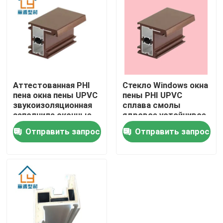
О нас
Путешествие фабрики
Аттестованная PHI
Стекло Windows окна
Проверка качества
пена окна пены UPVC
пены PHI UPVC
звукоизоляционная
сплава смолы
заполнила оконные
ядровое устойчивое
Свяжитесь мы
рамы
тройное
Отправить запрос
Отправить запрос
Спросите цитату
Профили двери UPVC
Профили окна UPVC