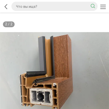
2
/
2