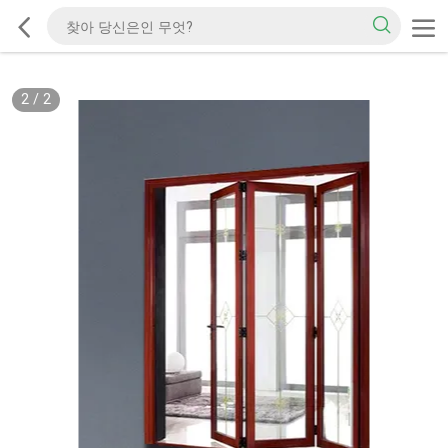
2
/
2