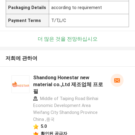
Packaging Details
according to requirement
Payment Terms
T/T,L/C
더 많은 것을 전망하십시오
저희에 관하여
Shandong Honestar new
material co.,Ltd 제조업체 프로
필
Middle of Taiping Road Binhai
Economic Development Area
Weifang City Shandong Province
China ,중국
5.0
확인된 공급자