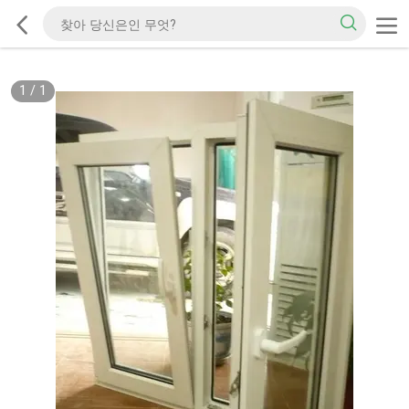
1
/
1