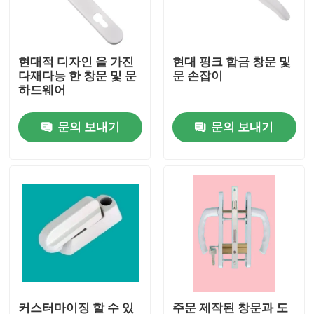
우리에 대하여
현대적 디자인 을 가진
현대 핑크 합금 창문 및
다재다능 한 창문 및 문
문 손잡이
공장 여행
하드웨어
문의 보내기
문의 보내기
품질 관리
연락주세요
인용문을 요구하세요
UPVC 문 프로필
UPVC 윈도우 프로파일
커스터마이징 할 수 있
주문 제작된 창문과 도