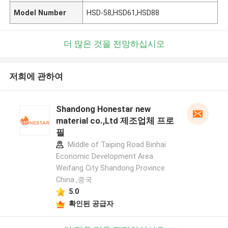
Model Number
HSD-58,HSD61,HSD88
더 많은 것을 전망하십시오
저희에 관하여
Shandong Honestar new
material co.,Ltd 제조업체 프로
필
Middle of Taiping Road Binhai
Economic Development Area
Weifang City Shandong Province
China ,중국
5.0
확인된 공급자