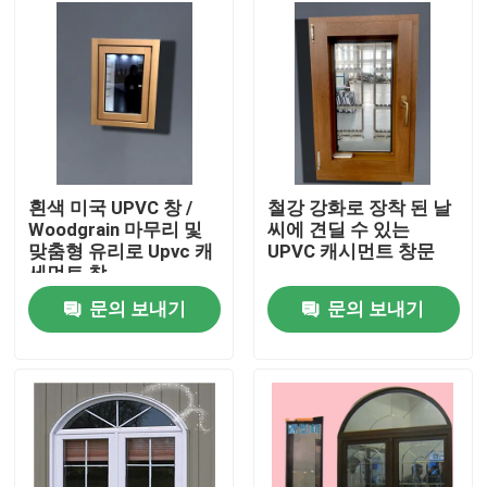
우리에 대하여
공장 여행
품질 관리
흰색 미국 UPVC 창 /
철강 강화로 장착 된 날
Woodgrain 마무리 및
씨에 견딜 수 있는
맞춤형 유리로 Upvc 캐
UPVC 캐시먼트 창문
연락주세요
세먼트 창
문의 보내기
문의 보내기
인용문을 요구하세요
UPVC 문 프로필
UPVC 윈도우 프로파일