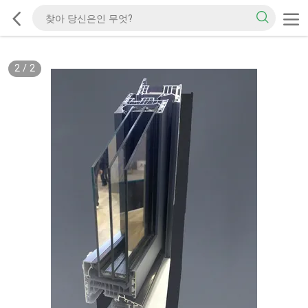
2
/
2