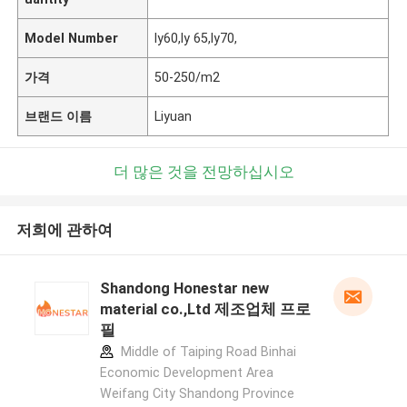
Model Number
ly60,ly 65,ly70,
가격
50-250/m2
브랜드 이름
Liyuan
더 많은 것을 전망하십시오
저희에 관하여
Shandong Honestar new
material co.,Ltd 제조업체 프로
필
Middle of Taiping Road Binhai
Economic Development Area
Weifang City Shandong Province