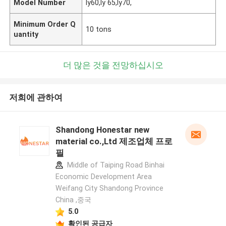
Model Number
ly60,ly 65,ly70,
Minimum Order Q
10 tons
uantity
더 많은 것을 전망하십시오
저희에 관하여
Shandong Honestar new
material co.,Ltd 제조업체 프로
필
Middle of Taiping Road Binhai
Economic Development Area
Weifang City Shandong Province
China ,중국
5.0
확인된 공급자