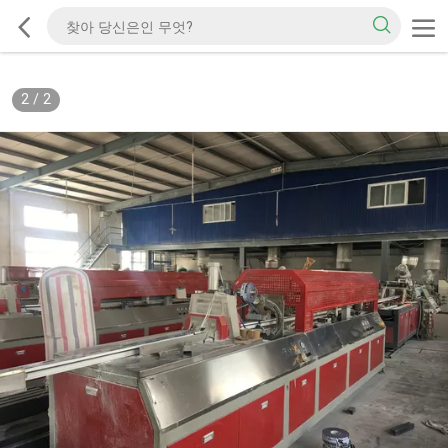
2
/
2