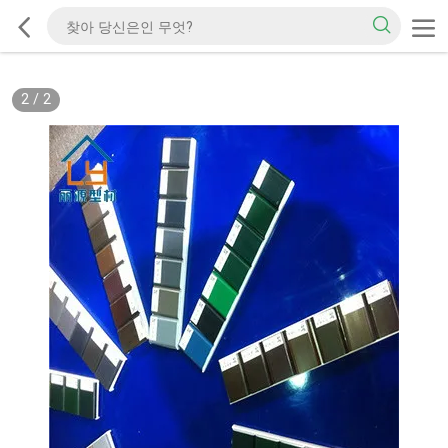
2
/
2