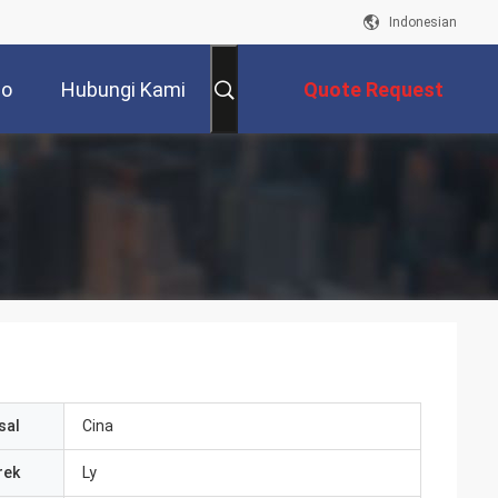
Indonesian
eo
Hubungi Kami
Quote Request
Suatu
sal
Cina
rek
Ly