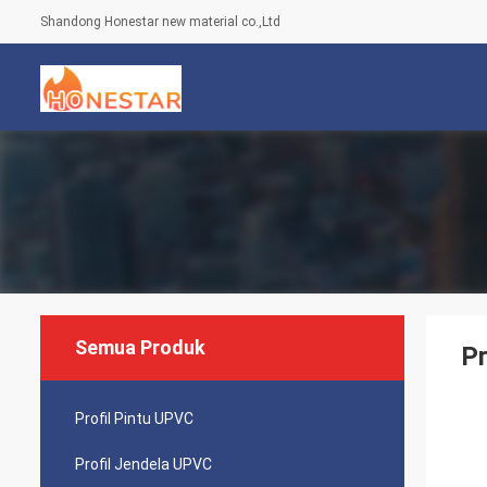
Shandong Honestar new material co.,Ltd
Semua Produk
Pr
Profil Pintu UPVC
Profil Jendela UPVC