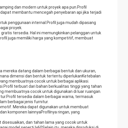
 ramping dan modern untuk proyek apa pun.Profil
an dapat membantu mencegah penyebaran api jika terjadi
untuk penggunaan internal.Profil juga mudah dipasang
agai proyek.
 gratis tersedia. Hal ini memungkinkan pelanggan untuk
rofil juga memiliki harga yang kompetitif, membuat
wa mereka datang dalam berbagai bentuk dan ukuran,
 mana dimensi dan bentuk tertentu diperlukanKetebalan
 yang membuatnya cocok untuk berbagai aplikasi.
.Profil terbuat dari bahan berkualitas tinggi yang tahan
ng membuatnya cocok untuk digunakan di luar ruangan.
itur.Profil tersedia dalam berbagai warna, termasuk
m berbagai jenis furnitur.
ri otomotif. Mereka dapat digunakan untuk membuat
a,dan komponen lainnyaProfilnya ringan, yang
at disesuaikan, dan tahan lama yang cocok untuk
agai model seperti ly60Selain itu, mereka diproduksi di