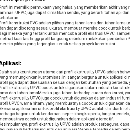
Profil ini memiliki permukaan yang halus, yang memberikan akhir yang
laminasi UPVC juga dapat dimatikan sendiri, yang berarti tahan api d
kebakaran.
Profil konstruksi PVC adalah pilihan yang tahan lama dan tahan lama 
dan dapat dipotong sesuai ukuran, membuat mereka cocok untuk berb
Bagi mereka yang tertarik untuk mencoba profil ekstrusi UPVC, sampel
melihat kualitas tinggi profil langsung sebelum melakukan pembelian.P
mereka pilihan yang terjangkau untuk setiap proyek konstruksi.
Aplikasi:
Salah satu keuntungan utama dari profil ekstrusi Ly UPVC adalah bah
yang memungkinkan kustomisasi.Ini sangat berguna untuk aplikasi di
profil juga dapat disesuaikan sesuai dengan kebutuhan yang berbeda,
Profil ekstrusi Ly UPVC cocok untuk digunakan dalam industri konstruksi
lama dan tahan lamaMereka juga tahan terhadap cuaca dan korosi, ya
Profil ekstrusi Ly UPVC juga cocok untuk digunakan dalam industri furn
profil UPVC warna hitam, yang membuatnya cocok untuk digunakan dala
Skenario aplikasi lain untuk profil ekstrusi Ly UPVC adalah di indust
berbagai bagian untuk kendaraan, seperti bingkai pintu, bingkai jendel
membuatnya cocok untuk digunakan dalam aplikasi otomotif.
Kesimpulannya, profil ekstrusi Ly UPVC adalah produk serbaguna, dap
digunakan di berbagai industri dan aplikasi.Mereka tersedia dalam berb