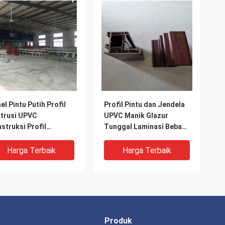
el Pintu Putih Profil
Profil Pintu dan Jendela
trusi UPVC
UPVC Manik Glazur
struksi Profil
Tunggal Laminasi Bebas
trusi Co
Timbal
Harga Terbaik
Harga Terbaik
Produk