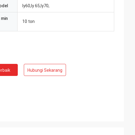
odel
ly60,ly 65,ly70,
 min
10 ton
rbaik
Hubungi Sekarang