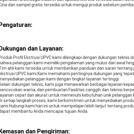
Cina dan sampel gratis tersedia untuk menguji produk sebelum pembel
Pengaturan:
Dukungan dan Layanan:
Produk Profil Ekstrusi UPVC kami dilengkapi dengan dukungan teknis
bahwa pelanggan kami memiliki pengalaman yang mulus dari awal hingg
Tim ahli kami tersedia untuk memberikan panduan dan saran tentang 
ekstrusi UPVC kami.Kami memahami pentingnya dukungan yang tepat w
menyediakan pelanggan kami dengan tingkat layanan tertinggi.
Selain dukungan teknis, kami juga menawarkan berbagai layanan kepad
pencocokan warna, dan pembuatan.Fasilitas canggih dan teknisi b
layanan cepat dan akurat untuk memenuhi kebutuhan unik pelanggan 
Di setiap langkah proses, kami berkomitmen untuk menyediakan produk
kami.Hubungi kami hari ini untuk mempelajari lebih lanjut tentang pro
dapat membantu Anda mencapai tujuan Anda.
Kemasan dan Pengiriman: