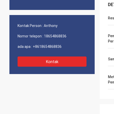
DE
Res
Kontak Person :
Anthony
Pen
Nomor telepon :
18654868836
Pe
ada apa :
+8618654868836
Sam
Kontak
Me
Pe