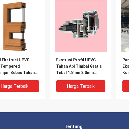
l Ekstrusi UPVC
Ekstrusi Profil UPVC
Pan
 Tempered
Tahan Api Timbal Gratis
Eks
mpin Bebas Tahan
Tebal 1.8mm 2.0mm
Kon
isesuaikan
2.2mm
Eks
Harga Terbaik
Harga Terbaik
Tentang