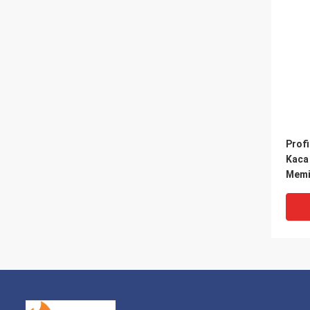
Profi
Kaca
Memi
UV D