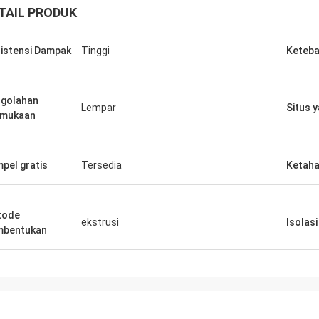
TAIL PRODUK
istensi Dampak
Tinggi
Keteba
golahan
Lempar
Situs 
rmukaan
pel gratis
Tersedia
Ketaha
tode
ekstrusi
Isolas
mbentukan