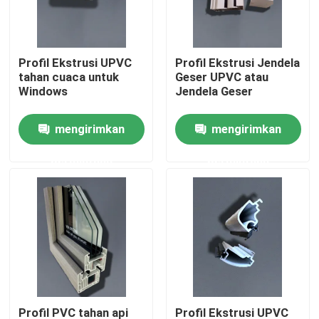
Tentang kami
Profil Ekstrusi UPVC
Profil Ekstrusi Jendela
tahan cuaca untuk
Geser UPVC atau
Tur Pabrik
Windows
Jendela Geser
mengirimkan
mengirimkan
Kontrol kualitas
permintaan
permintaan
Hubungi kami
Permintaan Penawaran
Profil Pintu UPVC
Profil Jendela UPVC
Profil PVC tahan api
Profil Ekstrusi UPVC