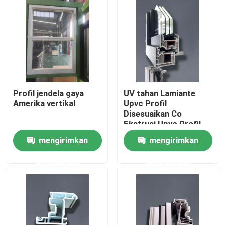
Profil jendela gaya
UV tahan Lamiante
Amerika vertikal
Upvc Profil
Disesuaikan Co
Ekstrusi Upvc Profil
Untuk Jendela
mengirimkan
mengirimkan
Rumah
permintaan
permintaan
Produk
video