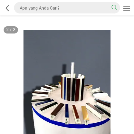
2
/
2