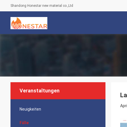
Shandong Honestar new material co.,Ltd
Veranstaltungen
La
Apri
Neuigkeiten
Fälle