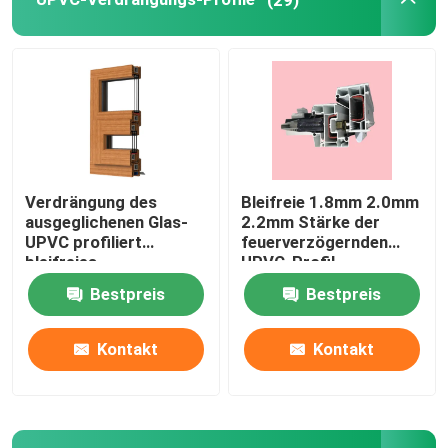
Fenster und Tür-Hardware
UPVC-Baumaterialien
UPVC-Schaum-Fenster
Verdrängung des
Bleifreie 1.8mm 2.0mm
ausgeglichenen Glas-
2.2mm Stärke der
UPVC-Schaum-Profil
UPVC profiliert
feuerverzögernden
bleifreies
UPVC-Profil-
UVbeständiges
Verdrängungs-
Bestpreis
Bestpreis
besonders angefertigt
Kontakt
Kontakt