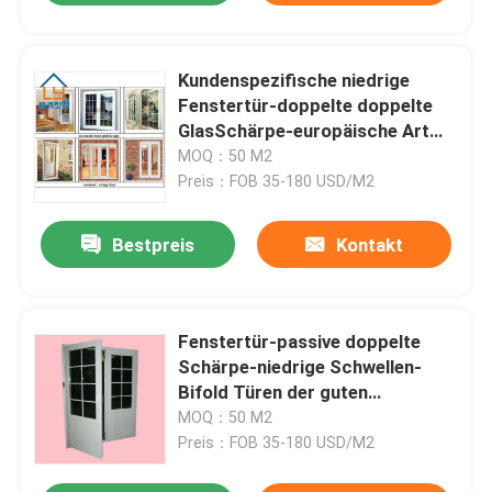
Kundenspezifische niedrige
Fenstertür-doppelte doppelte
GlasSchärpe-europäische Art
der Schwellen-UPVC
MOQ：50 M2
Preis：FOB 35-180 USD/M2
Bestpreis
Kontakt
Fenstertür-passive doppelte
Schärpe-niedrige Schwellen-
Bifold Türen der guten
Leistungs-UPVC
MOQ：50 M2
Preis：FOB 35-180 USD/M2