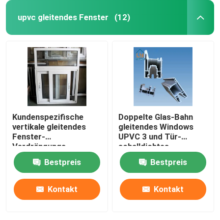
upvc gleitendes Fenster
(12)
Kundenspezifische
Doppelte Glas-Bahn
vertikale gleitendes
gleitendes Windows
Fenster-
UPVC 3 und Tür-
Verdrängungs-
schalldichtes
einzelnes Glas UPVC
besonders angefertigt
Bestpreis
Bestpreis
für die Unterkunft der
Dekoration
Kontakt
Kontakt