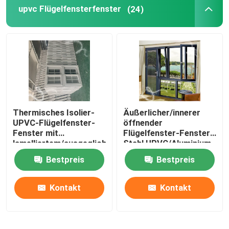
upvc Flügelfensterfenster
(24)
Thermisches Isolier-
Äußerlicher/innerer
UPVC-Flügelfenster-
öffnender
Fenster mit
Flügelfenster-Fenster-
lamelliertem/ausgeglichenem
Stahl UPVC/Aluminium
Glas
verstärkt
Bestpreis
Bestpreis
Kontakt
Kontakt