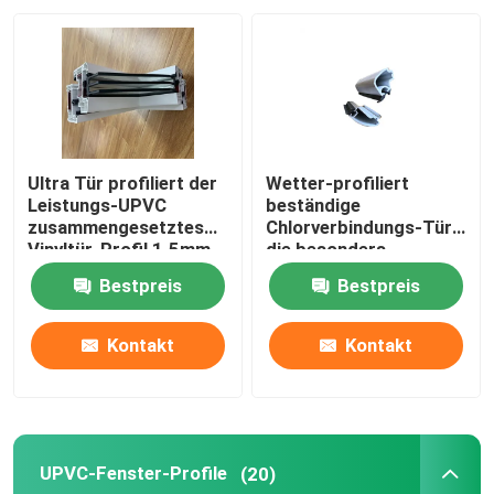
Über uns
Fabrik-Ausflug
Ultra Tür profiliert der
Wetter-profiliert
Qualitätskontrolle
Leistungs-UPVC
beständige
zusammengesetztes
Chlorverbindungs-Tür
Vinyltür-Profil 1.5mm -
die besonders
3mm
angefertigte
Treten Sie mit uns in Verbindung
Bestpreis
Bestpreis
Wärmedämmung
Fordern Sie ein Zitat
Kontakt
Kontakt
UPVC-Tür-Profile
UPVC-Fenster-Profile
(20)
UPVC-Fenster-Profile