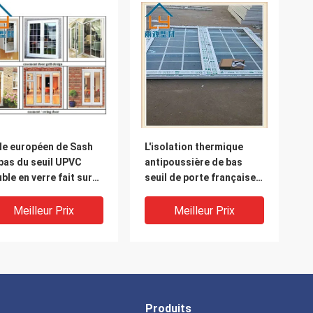
le européen de Sash
L'isolation thermique
bas du seuil UPVC
antipoussière de bas
ble en verre fait sur
seuil de porte française
mmande de porte
d'UPVC Veka a adapté
nçaise double
aux besoins du client
Meilleur Prix
Meilleur Prix
Produits