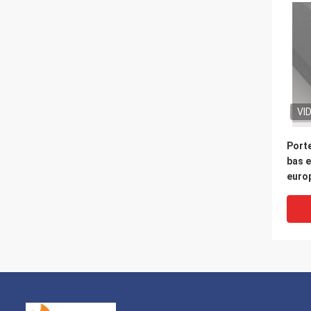
VI
Porte
bas e
europ
déco