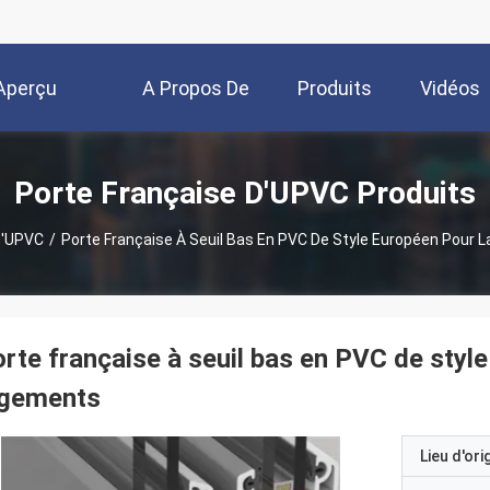
Aperçu
A Propos De
Produits
Vidéos
Nous
Porte Française D'UPVC Produits
D'UPVC
/
Porte Française À Seuil Bas En PVC De Style Européen Pour 
rte française à seuil bas en PVC de styl
ogements
Lieu d'ori