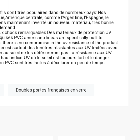
fils sont très populaires dans de nombreux pays: Nos
que,Amérique centrale, comme l'Argentine, l'Espagne, le
s avons maintenant inventé un nouveau matériau, très bonne
allemand.
aux chocs remarquables.Des matériaux de protection UV
quises.
PVC americano lineas are specifically built to
 there is no compromise in the uv resistance of the product
 est surtout des fenêtres résistantes aux UV traitées avec
 au soleil ne les détérioreront pas.La résistance aux UV
ut indice UV où le soleil est toujours fort et le danger
 en PVC sont très faciles à décolorer en peu de temps.
Doubles portes françaises en verre