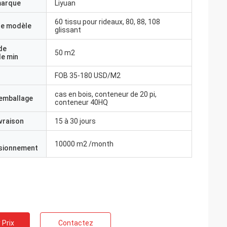
marque
Liyuan
60 tissu pour rideaux, 80, 88, 108
e modèle
glissant
de
50 m2
e min
FOB 35-180 USD/M2
cas en bois, conteneur de 20 pi,
'emballage
conteneur 40HQ
ivraison
15 à 30 jours
10000 m2 /month
isionnement
 Prix
Contactez