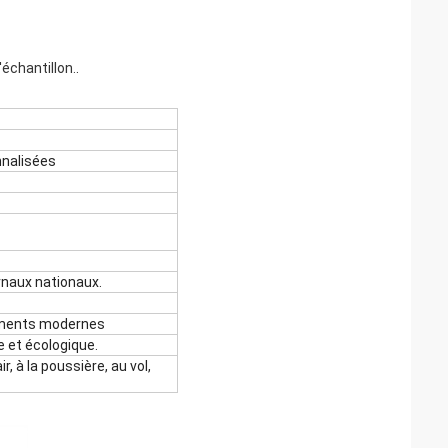
'échantillon.
.
nnalisées
rnaux nationaux.
timents modernes
e et écologique.
r, à la poussière, au vol,