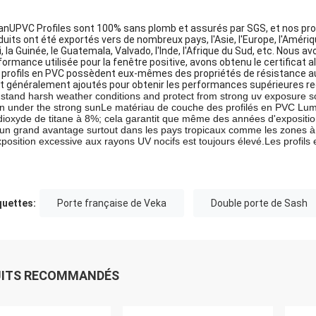
uanUPVC Profiles sont 100% sans plomb et assurés par SGS, et nos pro
duits ont été exportés vers de nombreux pays, l'Asie, l'Europe, l'Améri
li, la Guinée, le Guatemala, Valvado, l'Inde, l'Afrique du Sud, etc. Nou
formance utilisée pour la fenêtre positive, avons obtenu le certificat 
 profils en PVC possèdent eux-mêmes des propriétés de résistance 
t généralement ajoutés pour obtenir les performances supérieures re
hstand harsh weather conditions and protect from strong uv exposure so
n under the strong sunLe matériau de couche des profilés en PVC Lumei
dioxyde de titane à 8%; cela garantit que même des années d'exposition
 un grand avantage surtout dans les pays tropicaux comme les zones à ha
xposition excessive aux rayons UV nocifs est toujours élevé.Les profils
quettes:
Porte française de Veka
Double porte de Sash
UITS RECOMMANDÉS