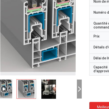
Nom de 
Numéro d
Quantité 
command
Prix
Détails d
Délai de l
Capacité
d'approv
Meilleur