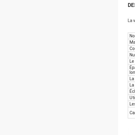
DE
La 
No
Ma
Co
Nu
Le
Ép
lo
La
La
Éc
Uti
Le
Ca