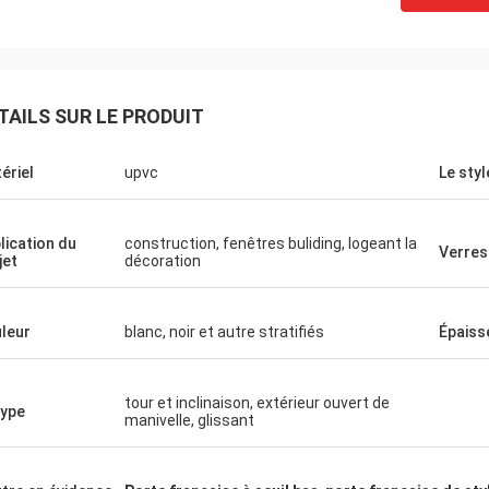
TAILS SUR LE PRODUIT
ériel
upvc
Le styl
lication du
construction, fenêtres buliding, logeant la
Verres
jet
décoration
leur
blanc, noir et autre stratifiés
Épaiss
tour et inclinaison, extérieur ouvert de
type
manivelle, glissant