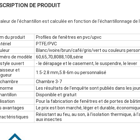
SCRIPTION DE PRODUIT
valeur de l'échantillon est calculée en fonction de l'échantillonnage de l
m du produit
Profiles de fenêtres en pvc/upvc
tériel
PTFE/PVC
uleur
Blanc/ivoire/brun/café/gris/vert ou couleurs perso
méro de modèle
60,65,70,8088,108,série
 style ouvert
- le dérapage et le casement, le suspendre, le lever
aisseur et
1.5-2.8 mm,5.8-6m ou personnalisé
ngueur
 chambre
Chambre 3-7
 norme
Les résultats de l'enquête sont publiés dans les jou
hantillon
Disponible et gratuit
lisation
Pour la fabrication de fenêtres et de portes de bâ
s avantages
Le prix est bon marché, léger et durable, économiqu
Résistant au feu, au son, à l'isolation thermique, à l'ai
ractéristiques
aux insectes