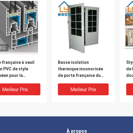
DEO
 française à seuil
Basse isolation
Sty
n PVC de style
thermique insonorisée
de 
éen pour la
de porte française du
dou
ration de logements
seuil UPVC pour la
co
construction
fra
Meilleur Prix
Meilleur Prix
À propos