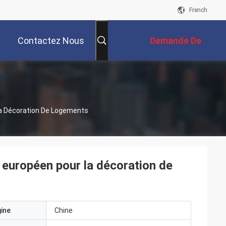
French
Contactez Nous
Demande De
Soumission
La Décoration De Logements
e européen pour la décoration de
gine
Chine