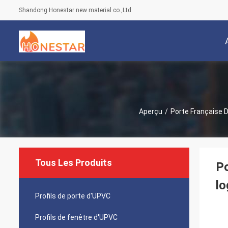
Shandong Honestar new material co.,Ltd
Aperçu
/
Porte Française 
Tous Les Produits
Po
l
Profils de porte d'UPVC
Profils de fenêtre d'UPVC