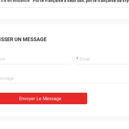
tre en évidence
Porte française à seuil bas
,
porte française de st
ISSER UN MESSAGE
Envoyer Le Message