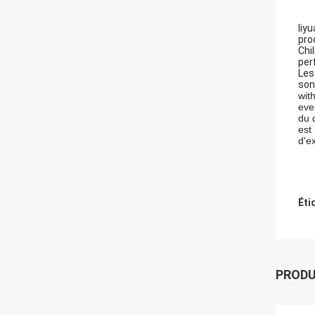
liy
pro
Chi
per
Les
son
wit
eve
du 
est
d'e
Éti
PROD